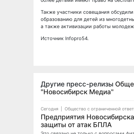
более детьми имеют право на беспла
Также участники совещания обсудили
образованию для детей из многодетны
а также активизации работы молодеж
Источник
Infopro54
.
Другие пресс-релизы
Обще
"Новосибирск Медиа"
Сегодня
|
Общество с ограниченной отве
Предприятия Новосибирска
защиты от атак БПЛА
Это связано не только с вопросами фи