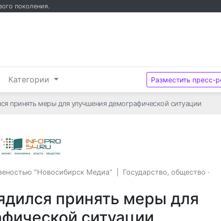
вого поколения.
и
Категории
Разместить пресс-р
лся принять меры для улучшения демографической ситуации
Общество с ограниченной ответсвено
свеностью "Новосибирск Медиа"
|
Государство, общество
·
ядился принять меры для
фической ситуации