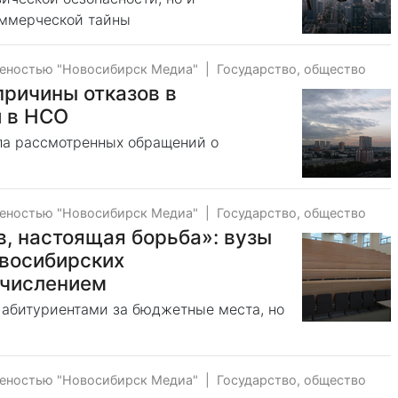
оммерческой тайны
веностью "Новосибирск Медиа"
|
Государство, общество
причины отказов в
 в НСО
сла рассмотренных обращений о
веностью "Новосибирск Медиа"
|
Государство, общество
ов, настоящая борьба»: вузы
овосибирских
ачислением
 абитуриентами за бюджетные места, но
веностью "Новосибирск Медиа"
|
Государство, общество