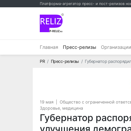
Платформа-агрегатор пресс- и пост-релизов но
©
(текущий)
Главная
Пресс-релизы
Организаци
Главная
PR
Пресс-релизы
Губернатор распоряди
19 мая
|
Общество с ограниченной ответ
Здоровье, медицина
Губернатор распор
улучшения демогра