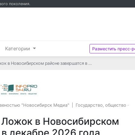
вого поколения.
и
Категории
Разместить пресс-р
жок в Новосибирском районе завершатся в …
Общество с ограниченной ответсвено
свеностью "Новосибирск Медиа"
|
Государство, общество
·
. Ложок в Новосибирском
 в декабре 2026 года