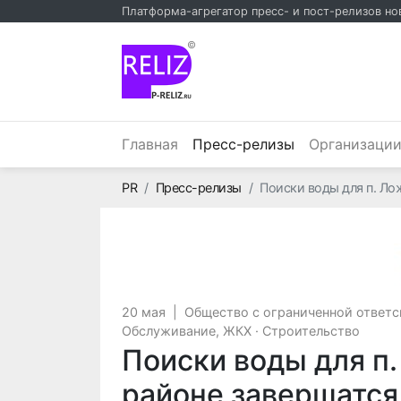
Платформа-агрегатор пресс- и пост-релизов но
©
(текущий)
Главная
Пресс-релизы
Организаци
Главная
PR
Пресс-релизы
Поиски воды для п. Ло
20 мая
|
Общество с ограниченной ответ
Обслуживание, ЖКХ
·
Строительство
Поиски воды для п
районе завершатся