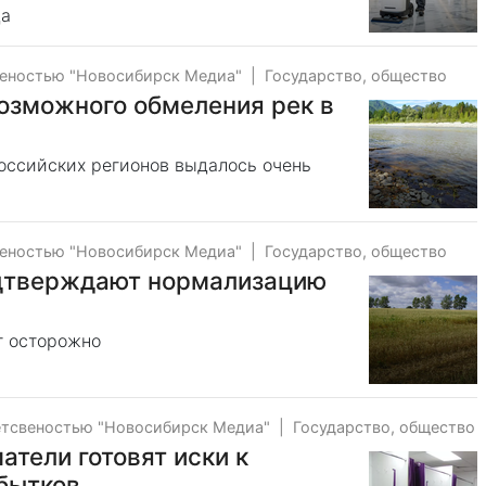
да
веностью "Новосибирск Медиа"
|
Государство, общество
озможного обмеления рек в
российских регионов выдалось очень
веностью "Новосибирск Медиа"
|
Государство, общество
одтверждают нормализацию
т осторожно
етсвеностью "Новосибирск Медиа"
|
Государство, общество
тели готовят иски к
убытков