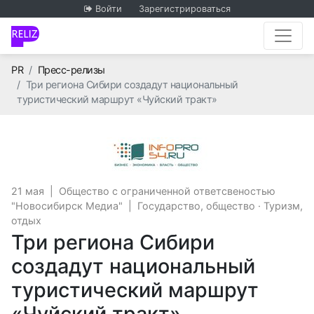
Войти
Зарегистрироваться
Главная
PR
Пресс-релизы
Три региона Сибири создадут национальный
туристический маршрут «Чуйский тракт»
Общество с огран
21 мая
|
Общество с ограниченной ответсвеностью
"Новосибирск Медиа"
|
Государство, общество
·
Туризм,
отдых
Три региона Сибири
создадут национальный
туристический маршрут
«Чуйский тракт»