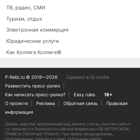
ТВ, радио, СМИ
Туризм, отдых
Электронная коммерция
Юридические услуги
Как Коллега Коллеге©
P-Reliz.ru © 2018—2026
Сделано в IQ media
Разместить пресс-релиз
Как написать пресс-релиз?
Easy rules
18+
О проекте
Реклама
Обратная связь
Правовая
информация
Дизайн, верстка, программный код, контент, слоган, логотип сайта и
т.п. охраняются Законом Российской Федерации «ОБ АВТОРСКОМ
ПРАВЕ И СМЕЖНЫХ ПРАВАХ». При любом обнародовании,
опубликовании, передаче в эфир, публичном показе,