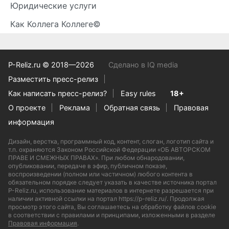
Юридические услуги
Как Коллега Коллеге©
P-Reliz.ru © 2018—2026
Сделано в IQ media
Разместить пресс-релиз
Как написать пресс-релиз?
Easy rules
18+
О проекте
Реклама
Обратная связь
Правовая
информация
Дизайн, верстка, программный код, контент, слоган, логотип сайта и
т.п. охраняются Законом Российской Федерации «ОБ АВТОРСКОМ
ПРАВЕ И СМЕЖНЫХ ПРАВАХ». При любом обнародовании,
опубликовании, передаче в эфир, публичном показе,
воспроизведении (полном или частичном) любого контента в
обязательном порядке следует указать в качестве источника портал
P-Reliz.ru, использование материалов в интернете разрешается при
наличии активной ссылки на портал https://p-reliz.ru/. Продолжая
просмотр этого сайта, Вы соглашаетесь на обработку файлов cookie
в соответствии с правилами и принципами, изложенными в разделе
Правовая информация
.