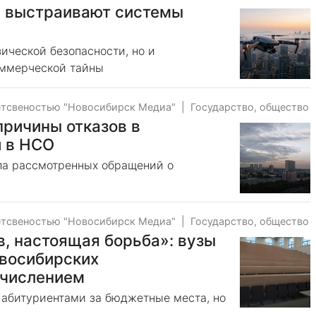
 выстраивают системы
зической безопасности, но и
оммерческой тайны
етсвеностью "Новосибирск Медиа"
|
Государство, общество
причины отказов в
 в НСО
сла рассмотренных обращений о
етсвеностью "Новосибирск Медиа"
|
Государство, общество
ов, настоящая борьба»: вузы
овосибирских
ачислением
 абитуриентами за бюджетные места, но