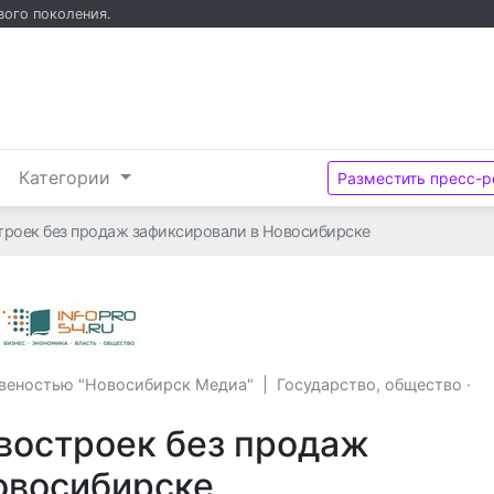
вого поколения.
и
Категории
Разместить пресс-р
троек без продаж зафиксировали в Новосибирске
Общество с ограниченной ответсвено
свеностью "Новосибирск Медиа"
|
Государство, общество
·
востроек без продаж
овосибирске