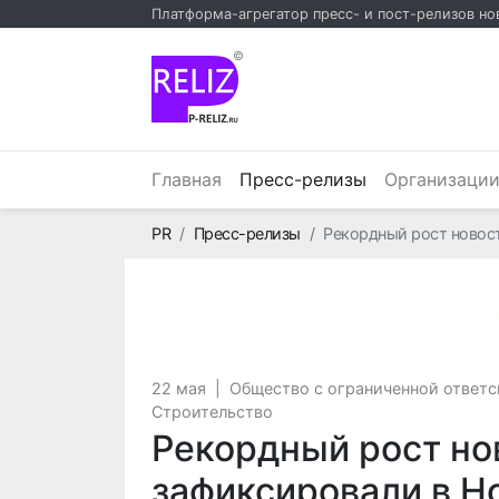
Платформа-агрегатор пресс- и пост-релизов но
©
(текущий)
Главная
Пресс-релизы
Организаци
Главная
PR
Пресс-релизы
Рекордный рост новос
22 мая
|
Общество с ограниченной ответ
Строительство
Рекордный рост но
зафиксировали в Н