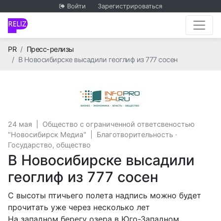
Войти
Зарегистрироваться
Главная
PR
Пресс-релизы
В Новосибирске высадили геоглиф из 777 сосен
Общество с огран
24 мая
|
Общество с ограниченной ответсвеностью
"Новосибирск Медиа"
|
Благотворительность
·
Государство, общество
В Новосибирске высадили
геоглиф из 777 сосен
С высоты птичьего полета надпись можно будет
прочитать уже через несколько лет
На западном берегу озера в Юго-Западном