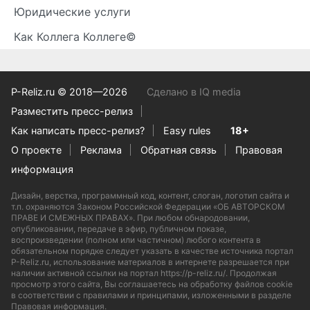
Юридические услуги
Как Коллега Коллеге©
P-Reliz.ru © 2018—2026
Сделано в IQ media
Разместить пресс-релиз
Как написать пресс-релиз?
Easy rules
18+
О проекте
Реклама
Обратная связь
Правовая
информация
Дизайн, верстка, программный код, контент, слоган, логотип сайта и
т.п. охраняются Законом Российской Федерации «ОБ АВТОРСКОМ
ПРАВЕ И СМЕЖНЫХ ПРАВАХ». При любом обнародовании,
опубликовании, передаче в эфир, публичном показе,
воспроизведении (полном или частичном) любого контента в
обязательном порядке следует указать в качестве источника портал
P-Reliz.ru, использование материалов в интернете разрешается при
наличии активной ссылки на портал https://p-reliz.ru/. Продолжая
просмотр этого сайта, Вы соглашаетесь на обработку файлов cookie
в соответствии с правилами и принципами, изложенными в разделе
Правовая информация
.