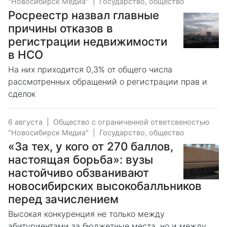
"Новосибирск Медиа"
|
Государство, общество
Росреестр назвал главные
причины отказов в
регистрации недвижимости
в НСО
На них приходится 0,3% от общего числа
рассмотренных обращений о регистрации прав и
сделок
6 августа
|
Общество с ограниченной ответсвеностью
"Новосибирск Медиа"
|
Государство, общество
«За тех, у кого от 270 баллов,
настоящая борьба»: вузы
настойчиво обзванивают
новосибирских высокобалльников
перед зачислением
Высокая конкуренция не только между
абитуриентами за бюджетные места, но и между