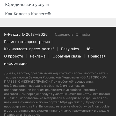
Юридические услуги
Как Коллега Коллеге©
P-Reliz.ru © 2018—2026
Сделано в IQ media
Разместить пресс-релиз
Как написать пресс-релиз?
Easy rules
18+
О проекте
Реклама
Обратная связь
Правовая
информация
Дизайн, верстка, программный код, контент, слоган, логотип сайта и
т.п. охраняются Законом Российской Федерации «ОБ АВТОРСКОМ
ПРАВЕ И СМЕЖНЫХ ПРАВАХ». При любом обнародовании,
опубликовании, передаче в эфир, публичном показе,
воспроизведении (полном или частичном) любого контента в
обязательном порядке следует указать в качестве источника портал
P-Reliz.ru, использование материалов в интернете разрешается при
наличии активной ссылки на портал https://p-reliz.ru/. Продолжая
просмотр этого сайта, Вы соглашаетесь на обработку файлов cookie
в соответствии с правилами и принципами, изложенными в разделе
Правовая информация
.