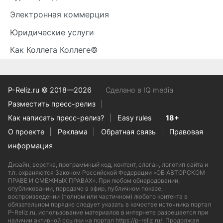
Электронная коммерция
Юридические услуги
Как Коллега Коллеге©
P-Reliz.ru © 2018—2026
Сделано в IQ media
Разместить пресс-релиз
Как написать пресс-релиз?
Easy rules
18+
О проекте
Реклама
Обратная связь
Правовая
информация
Дизайн, верстка, программный код, контент, слоган, логотип сайта и
т.п. охраняются Законом Российской Федерации «ОБ АВТОРСКОМ
ПРАВЕ И СМЕЖНЫХ ПРАВАХ». При любом обнародовании,
опубликовании, передаче в эфир, публичном показе,
воспроизведении (полном или частичном) любого контента в
обязательном порядке следует указать в качестве источника портал
P-Reliz.ru, использование материалов в интернете разрешается при
наличии активной ссылки на портал https://p-reliz.ru/. Продолжая