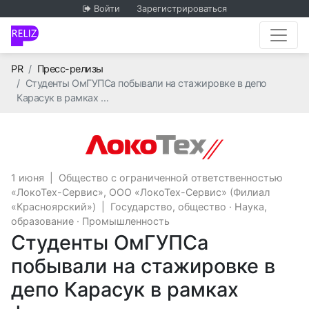
Войти
Зарегистрироваться
Главная
PR
Пресс-релизы
Студенты ОмГУПСа побывали на стажировке в депо
Карасук в рамках …
Общество с ог
1 июня
|
Общество с ограниченной ответственностью
«ЛокоТех-Сервис», ООО «ЛокоТех-Сервис» (Филиал
«Красноярский»)
|
Государство, общество
·
Наука,
образование
·
Промышленность
Студенты ОмГУПСа
побывали на стажировке в
депо Карасук в рамках