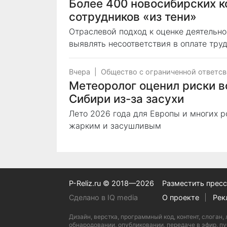
Более 400 новосибирских к
сотрудников «из тени»
Отраслевой подход к оценке деятельн
выявлять несоответствия в оплате тру
Вчера
|
Общество с ограниченной ответс
Метеоролог оценил риски в
Сибири из-за засухи
Лето 2026 года для Европы и многих 
жарким и засушливым
P-Reliz.ru © 2018—2026
Разместить пресс
Сделано в IQ media
О проекте
Рек
Дизайн, верстка, программный код, контент, слог
обнародовании, опубликовании, передаче в эфир, пу