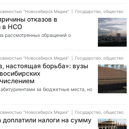
тсвеностью "Новосибирск Медиа"
|
Государство, общество
причины отказов в
 в НСО
сла рассмотренных обращений о
тсвеностью "Новосибирск Медиа"
|
Государство, общество
ов, настоящая борьба»: вузы
овосибирских
ачислением
 абитуриентами за бюджетные места, но
тсвеностью "Новосибирск Медиа"
|
Государство, общество
 доплатили налоги на сумму