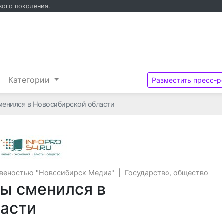
вого поколения.
и
Категории
Разместить пресс-р
менился в Новосибирской области
Общество с ограниченной ответсвено
свеностью "Новосибирск Медиа"
|
Государство, общество
зы сменился в
асти