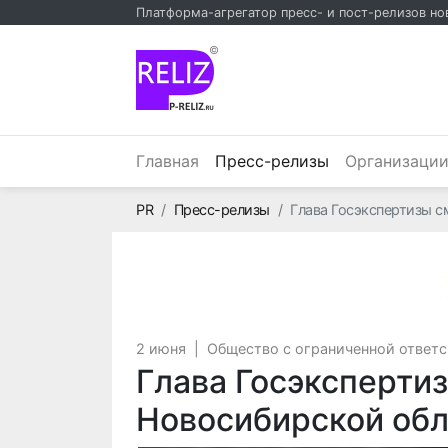
Платформа-агрегатор пресс- и пост-релизов но
©
(текущий)
Главная
Пресс-релизы
Организаци
Главная
PR
Пресс-релизы
Глава Госэкспертизы с
2 июня
|
Общество с ограниченной ответ
Глава Госэксперти
Новосибирской обл