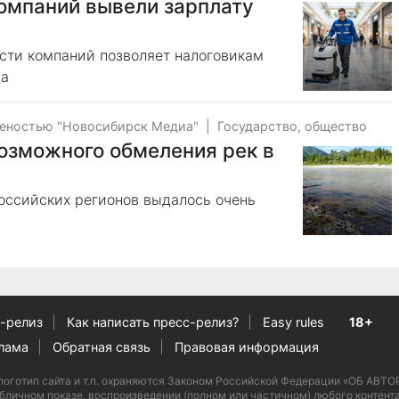
омпаний вывели зарплату
ости компаний позволяет налоговикам
да
веностью "Новосибирск Медиа"
|
Государство, общество
озможного обмеления рек в
российских регионов выдалось очень
-релиз
Как написать пресс-релиз?
Easy rules
18+
лама
Обратная связь
Правовая информация
ан, логотип сайта и т.п. охраняются Законом Российской Федерации «ОБ
бличном показе, воспроизведении (полном или частичном) любого контента