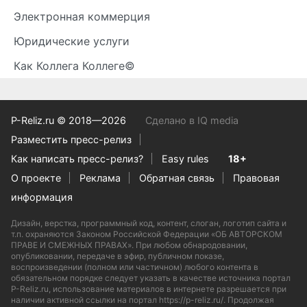
Электронная коммерция
Юридические услуги
Как Коллега Коллеге©
P-Reliz.ru © 2018—2026
Сделано в IQ media
Разместить пресс-релиз
Как написать пресс-релиз?
Easy rules
18+
О проекте
Реклама
Обратная связь
Правовая
информация
Дизайн, верстка, программный код, контент, слоган, логотип сайта и
т.п. охраняются Законом Российской Федерации «ОБ АВТОРСКОМ
ПРАВЕ И СМЕЖНЫХ ПРАВАХ». При любом обнародовании,
опубликовании, передаче в эфир, публичном показе,
воспроизведении (полном или частичном) любого контента в
обязательном порядке следует указать в качестве источника портал
P-Reliz.ru, использование материалов в интернете разрешается при
наличии активной ссылки на портал https://p-reliz.ru/. Продолжая