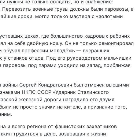
ли нужны не только солдаты, но и снабжение:
. Перевозить военные грузы должны были паровозы, а
тчайшие сроки, могли только мастера с «золотыми
пустевших цехах, где большинство кадровых рабочих
зял на себя двойную ношу. Он не только ремонтировал
 и обучал профессии молодёжь — вчерашних
х у станков отцов. Под его руководством мальчишки
 паровозы под парами уходили на запад, приближая
ы войны Сергей Кондратьевич был отмечен высшими
 знаками НКПС СССР «Ударник Сталинского
азской железной дороги наградило его двумя
ыли не просто значки на кителе, а признание того,
еним.
а и всего региона от фашистских захватчиков
лжил трудиться в депо, возвращая к жизни