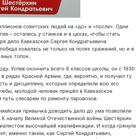
иллионов советских людей на «до» и «после». Одни
ие – остались у станков и в цехах, чтобы стать
ря депо Кавказская Сергея Кондратьевича
победа ковалась не только на полях сражений, но и в
озных топок.
оду. Успев окончить всего 6 классов школы, он с 1930
в рядах Красной Армии, где, вероятно, и получил ту
сть и дисциплину, которые определили всю его
ужбы, молодой человек пришёл в Кавказское
й путь слесарем по ремонту паровозов.
рмейская привычка доводить дело до ума позволили
. К началу Великой Отечественной войны Шестёркин
циалистом высочайшей квалификации. И когда грянула
т, именно таким, как Сергей Кондратьевич,