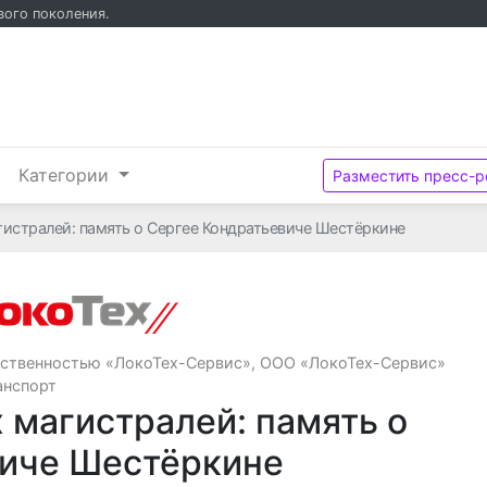
вого поколения.
и
Категории
Разместить пресс-р
истралей: память о Сергее Кондратьевиче Шестёркине
Общество с ограниченной ответст
тственностью «ЛокоТех-Сервис», ООО «ЛокоТех-Сервис»
анспорт
 магистралей: память о
виче Шестёркине