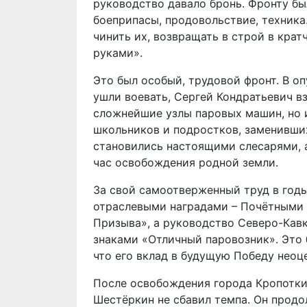
руководство давало бронь. Фронту бы
боеприпасы, продовольствие, техника
чинить их, возвращать в строй в кра
руками».
Это был особый, трудовой фронт. В о
ушли воевать, Сергей Кондратьевич в
сложнейшие узлы паровых машин, но
школьников и подростков, заменивши
становились настоящими слесарями, а
час освобождения родной земли.
За свой самоотверженный труд в год
отраслевыми наградами – Почётными
Призыва», а руководство Северо-Кавк
знаками «Отличный паровозник». Это б
что его вклад в будущую Победу неоц
После освобождения города Кропоткин
Шестёркин не сбавил темпа. Он продо