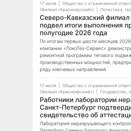
17 июля
|
Общество с ограниченной отве
(Филиал «Красноярский»)
|
Логистика, тр
Северо-Кавказский филиал
подвел итоги выполнения п
полугодие 2026 года
По итогам первых шести месяцев 2026
компании «ЛокоТех-Сервис» демонстр
ремонтной программы тягового подвиж
производственных мощностей, предпри
ряду ключевых направлений.
17 июля
|
Общество с ограниченной отве
(Филиал «Красноярский»)
|
Государство, 
Работники лаборатории не
Санкт-Петербург подтверди
свидетельство об аттестац
Лаборатория неразрушающего контроля
Петербург Северо-Западного филиала