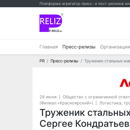
Платформа-агрегатор пресс- и пост-релизов но
©
(текущий)
Главная
Пресс-релизы
Организаци
Главная
PR
Пресс-релизы
Труженик стальных маг
29 июня
|
Общество с ограниченной отве
(Филиал «Красноярский»)
|
Логистика, тр
Труженик стальных
Сергее Кондратье