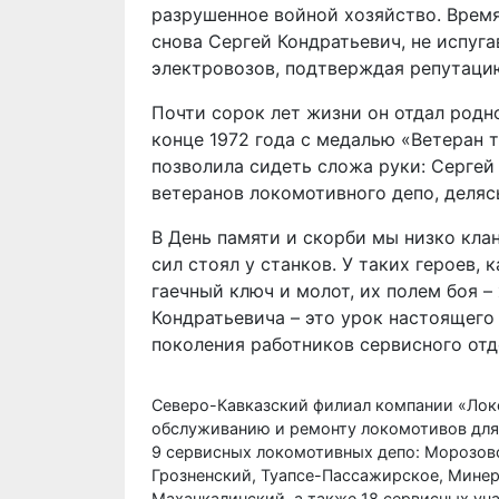
разрушенное войной хозяйство. Время
снова Сергей Кондратьевич, не испуга
электровозов, подтверждая репутаци
Почти сорок лет жизни он отдал родн
конце 1972 года с медалью «Ветеран т
позволила сидеть сложа руки: Сергей
ветеранов локомотивного депо, деляс
В День памяти и скорби мы низко кла
сил стоял у станков. У таких героев,
гаечный ключ и молот, их полем боя –
Кондратьевича – это урок настоящег
поколения работников сервисного от
Северо-Кавказский филиал компании «Локо
обслуживанию и ремонту локомотивов для 
9 сервисных локомотивных депо: Морозовс
Грозненский, Туапсе-Пассажирское, Минер
Махачкалинский, а также 18 сервисных уч