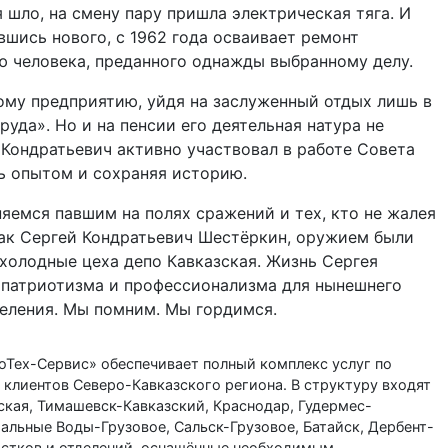
 шло, на смену пару пришла электрическая тяга. И
вшись нового, с 1962 года осваивает ремонт
ю человека, преданного однажды выбранному делу.
ому предприятию, уйдя на заслуженный отдых лишь в
руда». Но и на пенсии его деятельная натура не
 Кондратьевич активно участвовал в работе Совета
ь опытом и сохраняя историю.
няемся павшим на полях сражений и тех, кто не жалея
 как Сергей Кондратьевич Шестёркин, оружием были
 холодные цеха депо Кавказская. Жизнь Сергея
о патриотизма и профессионализма для нынешнего
деления. Мы помним. Мы гордимся.
Тех-Сервис» обеспечивает полный комплекс услуг по
клиентов Северо-Кавказского региона. В структуру входят
кая, Тимашевск-Кавказский, Краснодар, Гудермес-
альные Воды-Грузовое, Сальск-Грузовое, Батайск, Дербент-
астков и отделений, оснащённые необходимым