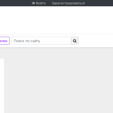
Войти
Зарегистрироваться
елиз
венностью «ЛокоТех-Сервис», ООО «ЛокоТех-Сервис» 