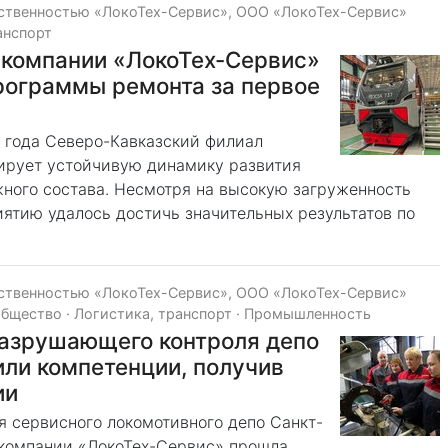
тственностью «ЛокоТех-Сервис», ООО «ЛокоТех-Сервис»
анспорт
 компании «ЛокоТех-Сервис»
рограммы ремонта за первое
 года Северо-Кавказский филиал
ирует устойчивую динамику развития
ного состава. Несмотря на высокую загруженность
ятию удалось достичь значительных результатов по
тственностью «ЛокоТех-Сервис», ООО «ЛокоТех-Сервис»
общество
·
Логистика, транспорт
·
Промышленность
разрушающего контроля депо
ли компетенции, получив
ии
 сервисного локомотивного депо Санкт-
 компании «ЛокоТех-Сервис» прошла