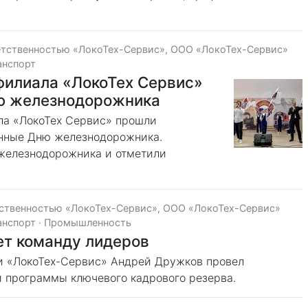
етственностью «ЛокоТех-Сервис», ООО «ЛокоТех-Сервис»
анспорт
филиала «ЛокоТех Сервис»
ю железнодорожника
ла «ЛокоТех Сервис» прошли
нные Дню железнодорожника.
 железнодорожника и отметили
тственностью «ЛокоТех-Сервис», ООО «ЛокоТех-Сервис»
анспорт
·
Промышленность
т команду лидеров
и «ЛокоТех-Сервис» Андрей Дружков провел
и программы ключевого кадрового резерва.