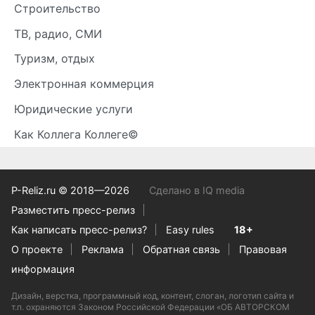
Строительство
ТВ, радио, СМИ
Туризм, отдых
Электронная коммерция
Юридические услуги
Как Коллега Коллеге©
P-Reliz.ru © 2018—2026
Сделано в IQ media
Разместить пресс-релиз
Как написать пресс-релиз?
Easy rules
18+
О проекте
Реклама
Обратная связь
Правовая
информация
Дизайн, верстка, программный код, контент, слоган, логотип сайта и
т.п. охраняются Законом Российской Федерации «ОБ АВТОРСКОМ