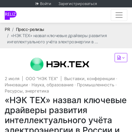
Войти
Зарегистрироваться
Главная
PR
Пресс-релизы
«НЭК ТЕХ» назвал ключевые драйверы развития
интеллектуального учёта электроэнергии в …
ООО "НЭК ТЕХ"
2 июля
|
ООО "НЭК ТЕХ"
|
Выставки, конференции
·
Инновации
·
Наука, образование
·
Промышленность
·
Ресурсы, энергетика
«НЭК ТЕХ» назвал ключевые
драйверы развития
интеллектуального учёта
электроэнергии в России и