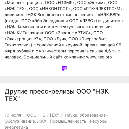
«Мосэлектрощит», ООО «НТЗМК», ООО «Энхим», ООО
«НЭК.ТЕХ», ООО «ИНКОНТРОЛ», ООО «РТК-ЭЛЕКТРО-М»,
дивизион «НЭК.Высоковольтные решения» – «НЭК.ВВР»
(входят ООО «Эйч Энерджи» и ООО «ЛЗВО») и дивизион
«НЭК. Компоненты и интеллектуальные технологии» –
«НЭК.КИТ» (входят ООО «Завод НАРТИС», ООО
«Электрощит-К°», ООО «Луч», ООО «Энергосбыт
Технологии») с совокупной выручкой, превышающей 96
млрд рублей и с количеством персонала свыше 4,6 тыс.
человек. Официальный сайт компании:
www.nec.pro
Другие пресс-релизы
ООО "НЭК
ТЕХ"
10 июля
|
ООО "НЭК ТЕХ"
|
Наука, образование
·
Обслуживание, ЖКХ
·
Промышленность
·
Ресурсы,
энергетика