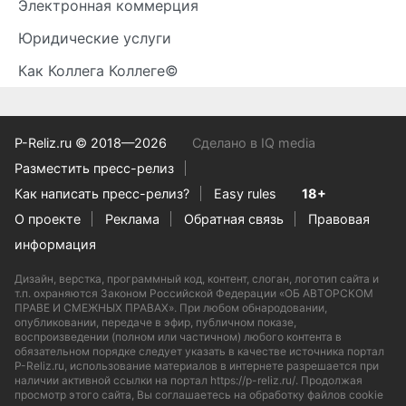
Электронная коммерция
Юридические услуги
Как Коллега Коллеге©
P-Reliz.ru © 2018—2026
Сделано в IQ media
Разместить пресс-релиз
Как написать пресс-релиз?
Easy rules
18+
О проекте
Реклама
Обратная связь
Правовая
информация
Дизайн, верстка, программный код, контент, слоган, логотип сайта и
т.п. охраняются Законом Российской Федерации «ОБ АВТОРСКОМ
ПРАВЕ И СМЕЖНЫХ ПРАВАХ». При любом обнародовании,
опубликовании, передаче в эфир, публичном показе,
воспроизведении (полном или частичном) любого контента в
обязательном порядке следует указать в качестве источника портал
P-Reliz.ru, использование материалов в интернете разрешается при
наличии активной ссылки на портал https://p-reliz.ru/. Продолжая
просмотр этого сайта, Вы соглашаетесь на обработку файлов cookie