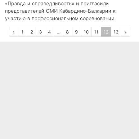
«Правда и справедливость» и пригласили
представителей СМИ Кабардино-Балкарии к
участию в профессиональном соревновании.
Предыдущая
(текущая)
След
«
1
2
3
4
...
8
9
10
11
12
13
»