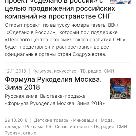
проект «сделано в россии» с
целью продвижения российских
компаний на пространстве СНГ
Открыт проект по выпуску номера газеты ВВФ
«Сделано в России», который при поддержке
«Делового Центра экономического развития СНГ»
будет представлен и распространен во все
официальные органы стран Содружества.
12.11.2018
|
Культура, искусство
·
ТВ, радио, СМИ
Формула Рукоделия Москва.
Зима 2018
Русская зима! Выставка-продажа
«Формула Рукоделия Москва. Зима 2018»
29.10.2018
|
Детские товары
·
Инновации
·
Мода,
одежда
·
Реклама, PR
·
Связь, интернет
·
ТВ, радио, СМИ
·
Туризм, отдых