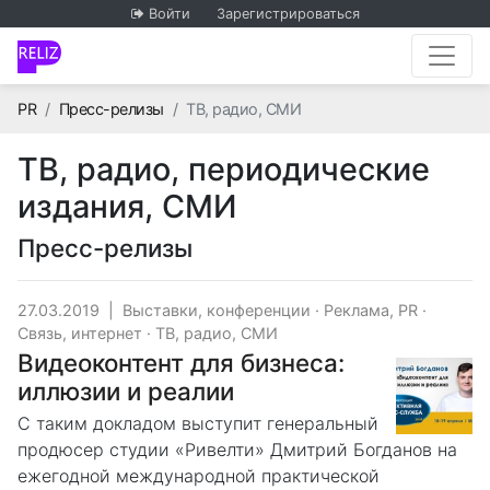
Войти
Зарегистрироваться
Главная
PR
Пресс-релизы
ТВ, радио, СМИ
ТВ, радио, периодические
издания, СМИ
Пресс-релизы
27.03.2019
|
Выставки, конференции
·
Реклама, PR
·
Связь, интернет
·
ТВ, радио, СМИ
Видеоконтент для бизнеса:
иллюзии и реалии
С таким докладом выступит генеральный
продюсер студии «Ривелти» Дмитрий Богданов на
ежегодной международной практической