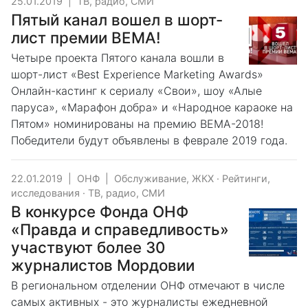
25.01.2019
|
ТВ, радио, СМИ
Пятый канал вошел в шорт-
лист премии BEMA!
Четыре проекта Пятого канала вошли в
шорт-лист «Best Experience Marketing Awards»
Онлайн-кастинг к сериалу «Свои», шоу «Алые
паруса», «Марафон добра» и «Народное караоке на
Пятом» номинированы на премию BEMA-2018!
Победители будут объявлены в феврале 2019 года.
22.01.2019
|
ОНФ
|
Обслуживание, ЖКХ
·
Рейтинги,
исследования
·
ТВ, радио, СМИ
В конкурсе Фонда ОНФ
«Правда и справедливость»
участвуют более 30
журналистов Мордовии
В региональном отделении ОНФ отмечают в числе
самых активных - это журналисты ежедневной