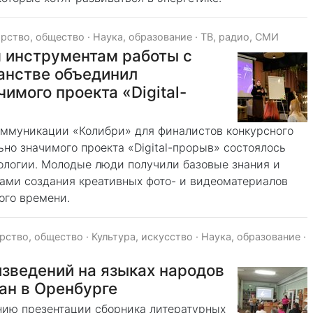
арство, общество
·
Наука, образование
·
ТВ, радио, СМИ
 инструментам работы с
анстве объединил
имого проекта «Digital-
оммуникации «Колибри» для финалистов конкурсного
ьно значимого проекта «Digital-прорыв» состоялось
ологии. Молодые люди получили базовые знания и
ами создания креативных фото- и видеоматериалов
ого времени.
рство, общество
·
Культура, искусство
·
Наука, образование
·
зведений на языках народов
ан в Оренбурге
нию презентации сборника литературных