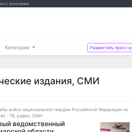
вого поколения.
и
Категории
Разместить пресс-р
ические издания, СМИ
жбы войск национальной гвардии Российской Федерации по
тво
·
ТВ, радио, СМИ
вый ведомственный
марской области