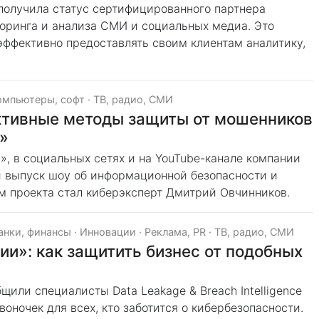
олучила статус сертифицированного партнера
оринга и анализа СМИ и социальных медиа. Это
эффективно предоставлять своим клиентам аналитику,
омпьютеры, софт
·
ТВ, радио, СМИ
ктивные методы защиты от мошенников
»
, в социальных сетях и на YouTube-канале компании
 выпуск шоу об информационной безопасности и
м проекта стал киберэксперт Дмитрий Овчинников.
анки, финансы
·
Инновации
·
Реклама, PR
·
ТВ, радио, СМИ
ии»: как защитить бизнес от подобных
щили специалисты Data Leakage & Breach Intelligence
оночек для всех, кто заботится о кибербезопасности.