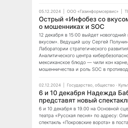
05.12.2024
|
ООО «Газинформсервис»
|
Т
Острый «Инфобез со вкусом
о мошенниках и SOC
12 декабря в 15:00 выйдет новогодний
вкусом». Ведущий шоу Сергей Полунин
Лаборатории стратегического развити
Аналитического центра кибербезопасн
мексиканское блюдо — чили кон карне
мошенничества и роль SOC в противод
02.12.2024
|
Государство, общество
·
Куль
6 и 10 декабря Надежда Ба
представят новый спектакль
6 и 10 декабря в 19.00 на Основной с
театра «Русская песня» по адресу: Ол
спектакль «Покровские ворота» в пост