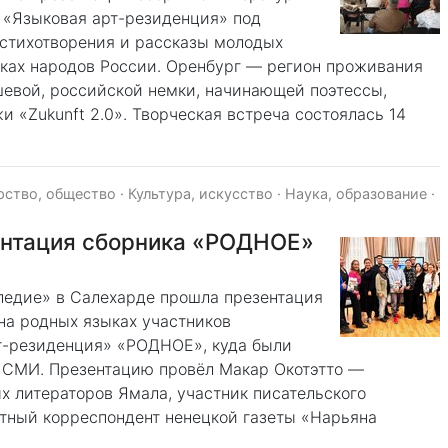
 «Языковая арт-резиденция» под
 стихотворения и рассказы молодых
ыках народов России. Оренбург ― регион проживания
евой, российской немки, начинающей поэтессы,
 «Zukunft 2.0». Творческая встреча состоялась 14
рство, общество
·
Культура, искусство
·
Наука, образование
·
ентация сборника «РОДНОЕ»
следие» в Салехарде прошла презентация
на родных языках участников
т-резиденция» «РОДНОЕ», куда были
 СМИ. Презентацию провëл Макар Окотэтто —
х литераторов Ямала, участник писательского
атный корреспондент ненецкой газеты «Нарьяна