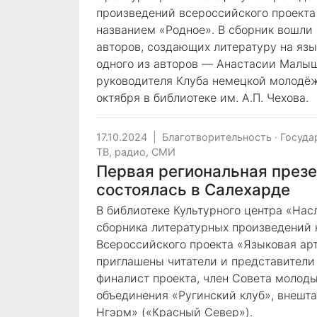
произведений всероссийского проекта
названием «Родное». В сборник вошли
авторов, создающих литературу на яз
одного из авторов ― Анастасии Малыш
руководителя Клуба немецкой молодёжи
октября в библиотеке им. А.П. Чехова.
17.10.2024
|
Благотворительность
·
Госуда
ТВ, радио, СМИ
Первая региональная през
состоялась в Салехарде
В библиотеке Культурного центра «На
сборника литературных произведений 
Всероссийского проекта «Языковая ар
приглашены читатели и представители
финалист проекта, член Совета молоды
объединения «Ругинский клуб», внешт
Нгэрм» («Красный Север»).