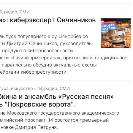
В, радио, СМИ
»: киберэксперт Овчинников
 выпуск популярного шоу «Инфобез со
 и Дмитрий Овчинников, руководитель
я продуктов кибербезопасности
ости «Газинформсервиса», приготовили традиционное
, параллельно обсудив актуальные схемы
ействии киберпреступности.
тура, искусство
·
ТВ, радио, СМИ
бкина и ансамбль «Русская песня»
 "Покровские ворота".
цене Московского государственного академического
импийский проспект, 14 состоится премьерный
ановке Дмитрия Петруня.