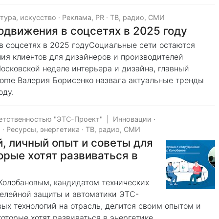
ьтура, искусство
·
Реклама, PR
·
ТВ, радио, СМИ
одвижения в соцсетях в 2025 году
в соцсетях в 2025 годуСоциальные сети остаются
ия клиентов для дизайнеров и производителей
осковской неделе интерьера и дизайна, главный
ome Валерия Борисенко назвала актуальные тренды
оду.
етственностью "ЭТС-Проект"
|
Инновации
·
я
·
Ресурсы, энергетика
·
ТВ, радио, СМИ
й, личный опыт и советы для
орые хотят развиваться в
Колобановым, кандидатом технических
релейной защиты и автоматики ЭТС-
вых технологий на отрасль, делится своим опытом и
оторые хотят развиваться в энергетике.