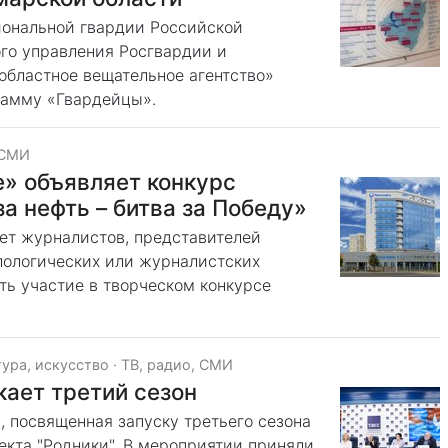
иональной гвардии Российской
го управления Росгвардии и
бластное вещательное агентство»
рамму «Гвардейцы».
 СМИ
» объявляет конкурс
а нефть – битва за Победу»
ет журналистов, представителей
лологических или журналистских
ть участие в творческом конкурсе
тура, искусство
·
ТВ, радио, СМИ
ает третий сезон
 посвященная запуску третьего сезона
екта "Родники". В мероприятии приняли