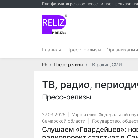
Платформа-агрегатор пресс- и пост-релизов но
©
Главная
Пресс-релизы
Организаци
Главная
PR
Пресс-релизы
ТВ, радио, СМИ
ТВ, радио, период
Пресс-релизы
27.03.2025
|
Управление Федеральной слу
Самарской области
|
Государство, общес
Слушаем «Гвардейцев»: но
радиопроект стартует в Са