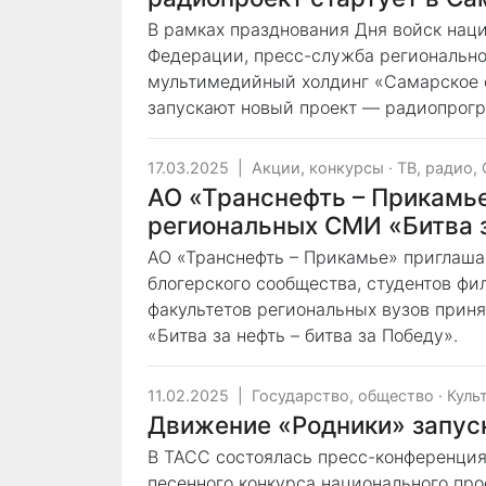
В рамках празднования Дня войск нац
Федерации, пресс-служба регионально
мультимедийный холдинг «Самарское о
запускают новый проект — радиопрог
17.03.2025
|
Акции, конкурсы
·
ТВ, радио,
АО «Транснефть – Прикамье
региональных СМИ «Битва з
АО «Транснефть – Прикамье» приглаша
блогерского сообщества, студентов фи
факультетов региональных вузов приня
«Битва за нефть – битва за Победу».
11.02.2025
|
Государство, общество
·
Куль
Движение «Родники» запуск
В ТАСС состоялась пресс-конференция,
песенного конкурса национального про