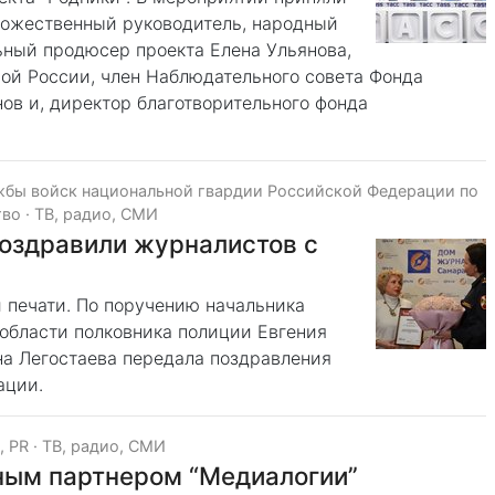
дожественный руководитель, народный
ьный продюсер проекта Елена Ульянова,
рой России, член Наблюдательного совета Фонда
ов и, директор благотворительного фонда
жбы войск национальной гвардии Российской Федерации по
тво
·
ТВ, радио, СМИ
оздравили журналистов с
 печати. По поручению начальника
области полковника полиции Евгения
а Легостаева передала поздравления
ации.
, PR
·
ТВ, радио, СМИ
ным партнером “Медиалогии”