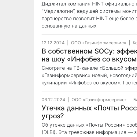
Диджитал компания HINT официально п
“Медиалогии”, ведущей системы монит
партнерство позволит HINT еще более 
основанную на данных.
12.12.2024
|
ООО «Газинформсервис»
|
К
В собственном SOCу: эффе
на шоу «Инфобез со вкусом
Смотрите на ТВ-канале «Большой эфир»
«Газинформсервис» новый, новогодний
кулинарии «Инфобез со вкусом». Госте
06.12.2024
|
ООО «Газинформсервис»
|
Б
Утечка данных «Почты Росс
угроз?
Об утечке данных «Почты России» сооб
(DLBI). Эта тревожная информация — зв