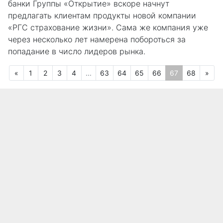
банки Группы «Открытие» вскоре начнут
предлагать клиентам продукты новой компании
«РГС страхование жизни». Сама же компания уже
через несколько лет намерена побороться за
попадание в число лидеров рынка.
Предыдущая
(текущая)
Сле
«
1
2
3
4
...
63
64
65
66
67
68
»