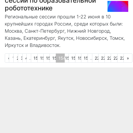
сессий по образовательной
робототехнике
Региональные сессии прошли 1-22 июня в 10
крупнейших городах России, среди которых были:
Москва, Санкт-Петербург, Нижний Новгород,
Казань, Екатеринбург, Якутск, Новосибирск, Томск,
Иркутск и Владивосток.
Предыдущая
С
«
1
2
3
4
...
150
151
152
153
154
155
156
157
158
...
225
226
227
228
229
»
(текущая)