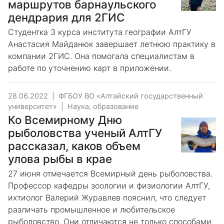
маршрутов барнаульского
дендрария для 2ГИС
Студентка 3 курса института географии АлтГУ
Анастасия Майданюк завершает летнюю практику в
компании 2ГИС. Она помогала специалистам в
работе по уточнению карт в приложении.
28.06.2022
|
ФГБОУ ВО «Алтайский государственный
университет»
|
Наука, образование
Ко Всемирному Дню
рыболовства ученый АлтГУ
рассказал, каков объем
улова рыбы в крае
27 июня отмечается Всемирный день рыболовства.
Профессор кафедры зоологии и физиологии АлтГУ,
ихтиолог Валерий Журавлев пояснил, что следует
различать промышленное и любительское
рыболовство. Они отличаются не только способами