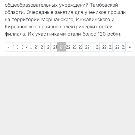
общеобразовательных учреждений Тамбовской
области. Очередные занятия для учеников прошли
на территории Моршанского, Инжавинского и
Кирсановского районов электрических сетей
филиала. Их участниками стали более 120 ребят.
Предыдущая
С
«
1
2
3
4
...
215
216
217
218
219
220
221
222
223
...
225
226
227
228
229
»
(текущая)