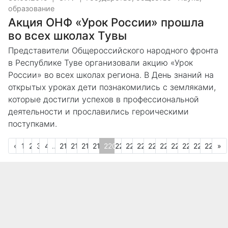
образование
Акция ОНФ «Урок России» прошла
во всех школах Тувы
Представители Общероссийского народного фронта
в Республике Туве организовали акцию «Урок
России» во всех школах региона. В День знаний на
открытых уроках дети познакомились с земляками,
которые достигли успехов в профессиональной
деятельности и прославились героическими
поступками.
Предыдущая
С
«
1
2
3
4
...
216
217
218
219
220
221
222
223
224
225
226
227
228
229
»
(текущая)