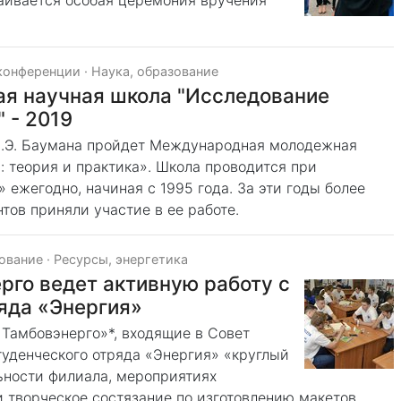
раивается особая церемония вручения
конференции
·
Наука, образование
я научная школа "Исследование
" - 2019
 Н.Э. Баумана пройдет Международная молодежная
 теория и практика». Школа проводится при
ежегодно, начиная с 1995 года. За эти годы более
тов приняли участие в ее работе.
зование
·
Ресурсы, энергетика
го ведет активную работу с
яда «Энергия»
Тамбовэнерго»*, входящие в Совет
туденческого отряда «Энергия» «круглый
льности филиала, мероприятиях
 творческое состязание по изготовлению макетов