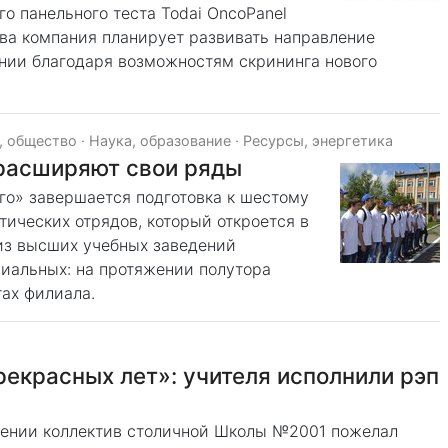
го панельного теста Todai OncoPanel
тва компания планирует развивать направление
нии благодаря возможностям скрининга нового
, общество
·
Наука, образование
·
Ресурсы, энергетика
расширяют свои ряды
го» завершается подготовка к шестому
тических отрядов, который откроется в
 из высших учебных заведений
иальных: на протяжении полутора
тах филиала.
рекрасных лет»: учителя исполнили рэп
лении коллектив столичной Школы №2001 пожелал