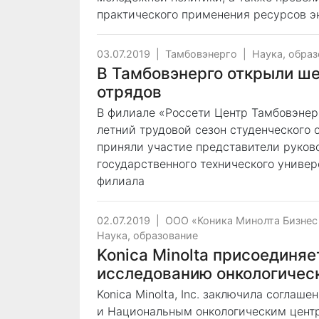
практического применения ресурсов э
03.07.2019
|
Тамбовэнерго
|
Наука, обра
В Тамбовэнерго открыли ше
отрядов
В филиале «Россети Центр Тамбовэнер
летний трудовой сезон студенческого 
приняли участие представители руков
государственного технического универ
филиала
02.07.2019
|
ООО «Коника Минолта Бизне
Наука, образование
Konica Minolta присоединяе
исследованию онкологическ
Konica Minolta, Inc. заключила соглаш
и Национальным онкологическим цент