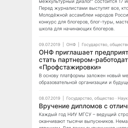
межкультурный диалог" состоится 17 и
Перед журналистами выступят все, кт
Молодёжной ассамблеи народов Росс
конкурс для блогеров, блог-туры, мас
школа для начинающих блогеров.
09.07.2019
|
ОНФ
|
Государство, обществ
ОНФ приглашает предприят
стать партнером-работода
«Профстажировки»
В основу платформы заложен новый ме
образовательной организации и будуще
08.07.2019
|
Государство, общество
·
Наук
Вручение дипломов с отли
Каждый год НИУ МГСУ – ведущий стро
оканчивают тысячи выпускников. Нема