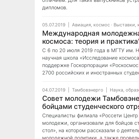
отличием. Для таких выпускников уст
дипломов.
05.07.2019
|
Авиация, космос
·
Выставки, 
Международная молодежна
космоса: теория и практика
C 6 по 20 июля 2019 года в МГТУ им.
научная школа «Исследование космоса:
поддержке Госкорпорации «Роскосмос» 
2700 российских и иностранных студен
04.07.2019
|
Тамбовэнерго
|
Наука, обра
Совет молодежи Тамбовэнер
бойцами студенческого отр
Специалисты филиала «Россети Центр 
молодежи, организовали для бойцов с
стол», на котором рассказали о деяте
молодежной политики, а также провели