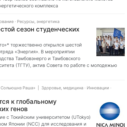
нергетического комплекса
зование
·
Ресурсы, энергетика
стой сезон студенческих
го»* торжественно открылся шестой
отряда «Энергия». В мероприятии
одства Тамбовэнерго и Тамбовского
ситета (ТГТУ), актив Совета по работе с молодежью
с Сольюшнз Раша»
|
Здоровье, медицина
·
Инновации
·
тся к глобальному
их генов
ение с Токийским университетом (UTokyo)
ром Японии (NCC) для исследования и