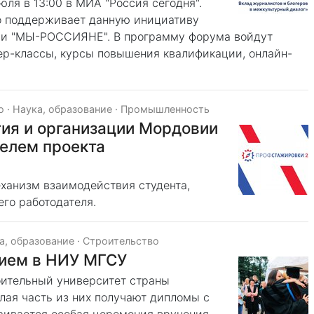
юля в 13:00 в МИА "Россия сегодня".
о поддерживает данную инициативу
ии "МЫ-РОССИЯНЕ". В программу форума войдут
тер-классы, курсы повышения квалификации, онлайн-
о
·
Наука, образование
·
Промышленность
ия и организации Мордовии
телем проекта
ханизм взаимодействия студента,
го работодателя.
а, образование
·
Строительство
чием в НИУ МГСУ
ительный университет страны
лая часть из них получают дипломы с