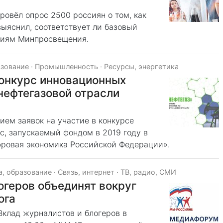
ровёл опрос 2500 россиян о том, как
выяснил, соответствует ли базовый
циям Минпросвещения.
азование
·
Промышленность
·
Ресурсы, энергетика
конкурс инновационных
нефтегазовой отрасли
ием заявок на участие в конкурсе
с, запускаемый фондом в 2019 году в
ровая экономика Российской Федерации».
а, образование
·
Связь, интернет
·
ТВ, радио, СМИ
геров объединят вокруг
ога
клад журналистов и блогеров в