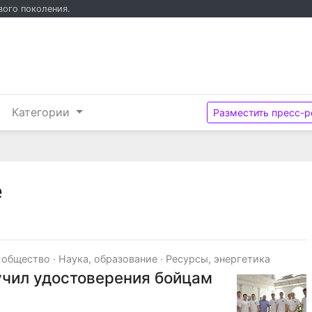
вого поколения.
и
Категории
Разместить пресс-р
е
 общество
·
Наука, образование
·
Ресурсы, энергетика
учил удостоверения бойцам