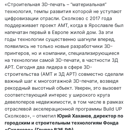
«Строительная 3D-печать – “материальная”
технология, темпы развития которой не уступают
цифровизации отрасли. Сколково с 2017 года
поддерживает проект АМТ, когда в Ярославле был
напечатан первый в Европе жилой дом. За эти
годы технологии существенно шагнули вперед,
появились не только новые разработчики 3D-
принтеров, но и компании, специализирующиеся
на технологии самой 3D-печати, в частности 3Д
АРТ. Сегодня два лидера в сфере 3D-
строительства (АМТ и 3Д АРТ) совместно сделали
важный шаг к многоэтажной 3D-печати, возведя
рекордный высотный объект. Уверен, это вызовет
соответствующий интерес у широкого круга
девелоперов недвижимости, в том числе в рамках
отраслевой акселерационной программы Build UP
Сколково», – отметил
Юрий Хаханов, директор по
городским и строительным технологиям Фонда
«Сколково» (Группа ВЭБ.РФ).