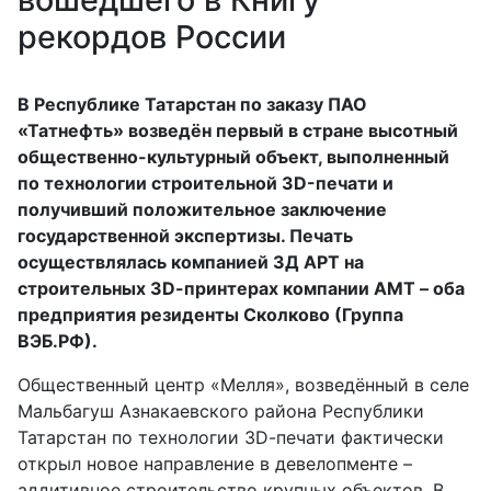
рекордов России
В Республике Татарстан по заказу ПАО
«Татнефть» возведён первый в стране высотный
общественно-культурный объект, выполненный
по технологии строительной 3D-печати и
получивший положительное заключение
государственной экспертизы. Печать
осуществлялась компанией
3Д
A
РТ
на
строительных 3
D
-принтерах компании
AMT
– оба
предприятия резиденты Сколково (Группа
ВЭБ.РФ).
Общественный центр «Мелля», возведённый в селе
Мальбагуш Азнакаевского района Республики
Татарстан по технологии 3
D
-печати фактически
открыл новое направление в девелопменте –
аддитивное строительство крупных объектов. В