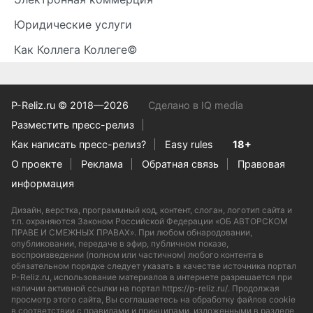
Юридические услуги
Как Коллега Коллеге©
P-Reliz.ru © 2018—2026
Сделано в IQ media
Разместить пресс-релиз
Как написать пресс-релиз?
Easy rules
18+
О проекте
Реклама
Обратная связь
Правовая
информация
Дизайн, верстка, программный код, контент, слоган, логотип сайта и
т.п. охраняются Законом Российской Федерации «ОБ АВТОРСКОМ
ПРАВЕ И СМЕЖНЫХ ПРАВАХ». При любом обнародовании,
опубликовании, передаче в эфир, публичном показе,
воспроизведении (полном или частичном) любого контента в
обязательном порядке следует указать в качестве источника портал
P-Reliz.ru, использование материалов в интернете разрешается при
наличии активной ссылки на портал https://p-reliz.ru/. Продолжая
просмотр этого сайта, Вы соглашаетесь на обработку файлов cookie
в соответствии с правилами и принципами, изложенными в разделе