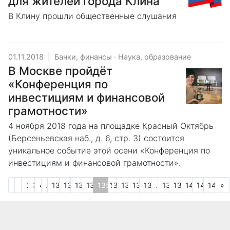
для жителей города Клина
В Клину прошли общественные слушания
01.11.2018
|
Банки, финансы
·
Наука, образование
В Москве пройдёт
«Конференция по
инвестициям и финансовой
грамотности»
4 ноября 2018 года на площадке Красный Октябрь
(Берсеньевская наб., д. 6, стр. 3) состоится
уникальное событие этой осени «Конференция по
инвестициям и финансовой грамотности».
Предыдущая
С
«
1
2
3
4
...
1350
1351
1352
1353
1354
1355
1356
1357
1358
...
1398
1399
1400
1401
1402
»
(текущая)