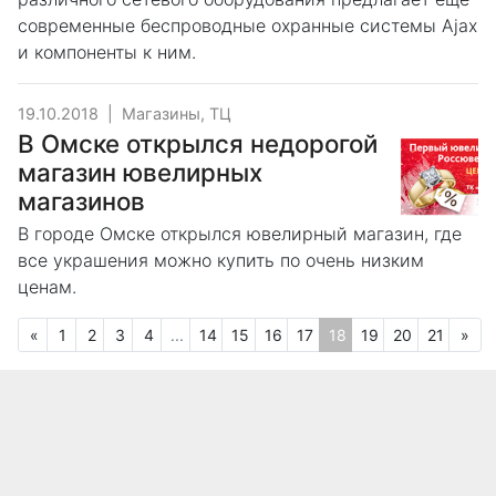
современные беспроводные охранные системы Ajax
и компоненты к ним.
19.10.2018
|
Магазины, ТЦ
В Омске открылся недорогой
магазин ювелирных
магазинов
В городе Омске открылся ювелирный магазин, где
все украшения можно купить по очень низким
ценам.
Предыдущая
Сл
«
1
2
3
4
...
14
15
16
17
18
19
20
21
»
(текущая)