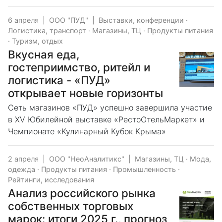
6 апреля
|
ООО "ПУД"
|
Выставки, конференции
·
Логистика, транспорт
·
Магазины, ТЦ
·
Продукты питания
·
Туризм, отдых
Вкусная еда,
гостеприимство, ритейл и
логистика - «ПУД»
открывает новые горизонты
Сеть магазинов «ПУД» успешно завершила участие
в XV Юбилейной выставке «РестоОтельМаркет» и
Чемпионате «Кулинарный Кубок Крыма»
2 апреля
|
ООО "НеоАналитикс"
|
Магазины, ТЦ
·
Мода,
одежда
·
Продукты питания
·
Промышленность
·
Рейтинги, исследования
Анализ российского рынка
собственных торговых
марок: итоги 2025 г., прогноз