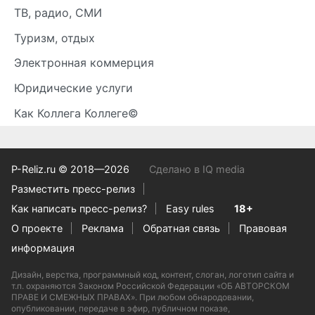
ТВ, радио, СМИ
Туризм, отдых
Электронная коммерция
Юридические услуги
Как Коллега Коллеге©
P-Reliz.ru © 2018—2026
Сделано в IQ media
Разместить пресс-релиз
Как написать пресс-релиз?
Easy rules
18+
О проекте
Реклама
Обратная связь
Правовая
информация
Дизайн, верстка, программный код, контент, слоган, логотип сайта и
т.п. охраняются Законом Российской Федерации «ОБ АВТОРСКОМ
ПРАВЕ И СМЕЖНЫХ ПРАВАХ». При любом обнародовании,
опубликовании, передаче в эфир, публичном показе,