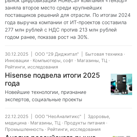
рынок цифровизации HoReCa» компания «Тензор»
заняла второе место среди крупнейших
поставщиков решений для отрасли. По итогам 2024
года выручка компании от ИТ-проектов составила
277 млн рублей с НДС против 213 млн рублей
годом ранее, показав рост на 30%.
30.12.2025
|
ООО "29 Диджитал"
|
Бытовая техника
·
Инновации
·
Компьютеры, софт
·
Магазины, ТЦ
·
Рейтинги, исследования
Hisense подвела итоги 2025
года
Новейшие технологии, признание
экспертов, социальные проекты
22.12.2025
|
ООО "НеоАналитикс"
|
Здоровье,
медицина
·
Магазины, ТЦ
·
Продукты питания
·
Промышленность
·
Рейтинги, исследования