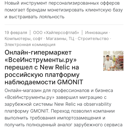
Новый инструмент персонализированных офферов
помогает брендам монетизировать клиентскую базу
и выстраивать лояльность
19 февраля
|
ООО «Хайперсофтлаб»
|
Инновации
·
Компьютеры, софт
·
Магазины, ТЦ
·
Строительство
·
Электронная коммерция
Онлайн-гипермаркет
«ВсеИнструменты.ру»
перешел с New Relic на
российскую платформу
наблюдаемости GMONIT
Онлайн-магазин для профессионалов и бизнеса
«ВсеИнструменты.ру» завершил миграцию с
зарубежной системы New Relic на observability
платформу GMONIT. Переход позволил компании
выполнить требования импортозамещения и
получить полноценный аналог зарубежного сервиса