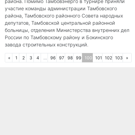
района. Помимо Тамбовэнерго в турнире приняли
участие команды администрации Тамбовского
района, Тамбовского районного Совета народных
депутатов, Тамбовской центральной районной
больницы, отделения Министерства внутренних дел
России по Тамбовскому району и Бокинского
завода строительных конструкций.
Предыдущая
Сл
«
1
2
3
4
...
96
97
98
99
100
101
102
103
»
(текущая)