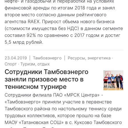
нефте- и газодобычи и переработки на условиях
финансовой аренды по итогам 2018 года и занял
второе место согласно данным рейтингового
агентства RAEX. Прирост объема нового бизнеса
(стоимости имущества без НДС) в данном сегменте
составил 92% по сравнению с 2017 годом и достиг
5,5 млрд рублей.
23.04.2019
|
Тамбовэнерго
|
Ресурсы, энергетика
·
Спорт
·
Туризм, отдых
Сотрудники Тамбовэнерго
заняли призовое место в
теннисном турнире
Сотрудники филиала ПАО «МРСК Центра» -
«Тамбовэнерго» приняли участие в первенстве
Тамбовского района по настольному теннису среди
трудовых коллективов, которое прошло на базе
МАОУ «Татановская СОШ» в с. Куксово Тамбовского