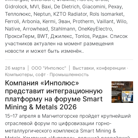
Gidrolock, MVI, Baxi, De Dietrich, Giacomini, Рехау,
Теплолюкс, Neptun, KZTO Radiator, Rols Isomarket,
Ferroli, Arbonia, Kermi, Эван, Protherm, Vaillant, Wilo,
Native, Arrowhead, Stahlmann, OneKeyElectro,
ПроксиТерм, BWT, Джилекс, Tonlos, Ридан. Список
участников актуален на момент размещения
новости и может быть изменён..
26 марта
|
ООО "Инполюс"
|
Выставки, конференции
·
Компьютеры, софт
·
Промышленность
Компания «Инполюс»
представит интеграционную
платформу на форуме Smart
Mining & Metals 2026
15–17 апреля в Магнитогорске пройдет крупнейший
отраслевой форум по цифровизации горно-
металлургического комплекса Smart Mining &