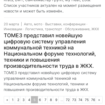
Список участников актуален на момент размещения
новости и может быть изменён..
20 марта
|
Авто, мото
·
Выставки, конференции
·
Инновации
·
Логистика, транспорт
·
Обслуживание, ЖКХ
ТОМЕЗ представил новейшую
цифровую систему управления
коммунальной техникой на
Национальном форуме технологий,
техники и повышения
производительности труда в ЖКХ.
ТОМЕЗ представил новейшую цифровую систему
управления коммунальной техникой на
Национальном форуме технологий, техники и
повышения производительности труда в ЖКХ.
Предыдущая
(текущая)
Сл
«
1
2
3
4
5
6
7
8
9
...
72
73
74
75
76
»