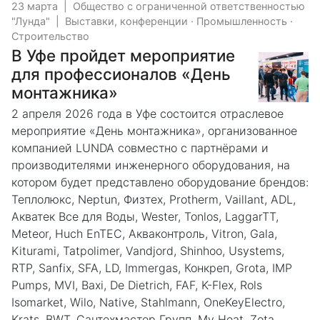
23 марта
|
Общество с ограниченной ответственностью
"Лунда"
|
Выставки, конференции
·
Промышленность
·
Строительство
В Уфе пройдет мероприятие
для профессионалов «День
монтажника»
2 апреля 2026 года в Уфе состоится отраслевое
мероприятие «День монтажника», организованное
компанией LUNDA совместно с партнёрами и
производителями инженерного оборудования, на
котором будет представлено оборудование брендов:
Теплолюкс, Neptun, Физтех, Protherm, Vaillant, ADL,
Акватек Все для Воды, Wester, Tonlos, LaggarTT,
Meteor, Huch EnTEC, Акваконтроль, Vitron, Gala,
Kiturami, Tatpolimer, Vandjord, Shinhoo, Usystems,
RTP, Sanfix, SFA, LD, Immergas, Конкреп, Grota, IMP
Pumps, MVI, Baxi, De Dietrich, FAF, K-Flex, Rols
Isomarket, Wilo, Native, Stahlmann, OneKeyElectro,
Krats, BWT, Сантехмастер Групп, My Heat, Zota.