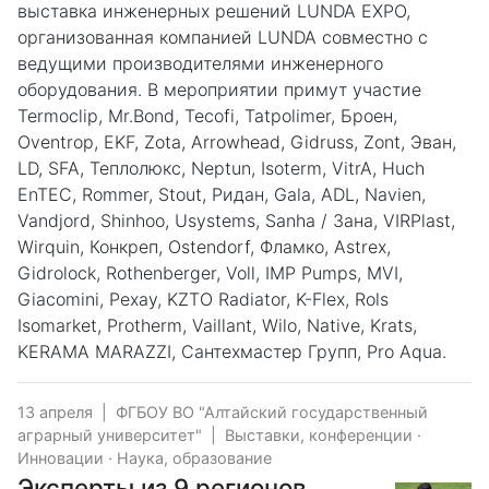
выставка инженерных решений LUNDA EXPO,
организованная компанией LUNDA совместно с
ведущими производителями инженерного
оборудования. В мероприятии примут участие
Termoclip, Mr.Bond, Tecofi, Tatpolimer, Броен,
Oventrop, EKF, Zota, Arrowhead, Gidruss, Zont, Эван,
LD, SFA, Теплолюкс, Neptun, Isoterm, VitrA, Huch
EnTEC, Rommer, Stout, Ридан, Gala, ADL, Navien,
Vandjord, Shinhoo, Usystems, Sanha / Зана, VIRPlast,
Wirquin, Конкреп, Ostendorf, Фламко, Astrex,
Gidrolock, Rothenberger, Voll, IMP Pumps, MVI,
Giacomini, Рехау, KZTO Radiator, K-Flex, Rols
Isomarket, Protherm, Vaillant, Wilo, Native, Krats,
KERAMA MARAZZI, Сантехмастер Групп, Pro Aqua.
13 апреля
|
ФГБОУ ВО "Алтайский государственный
аграрный университет"
|
Выставки, конференции
·
Инновации
·
Наука, образование
Эксперты из 9 регионов