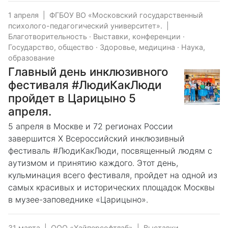
1 апреля
|
ФГБОУ ВО «Московский государственный
психолого-педагогический университет».
|
Благотворительность
·
Выставки, конференции
·
Государство, общество
·
Здоровье, медицина
·
Наука,
образование
Главный день инклюзивного
фестиваля #ЛюдиКакЛюди
пройдет в Царицыно 5
апреля.
5 апреля в Москве и 72 регионах России
завершится X Всероссийский инклюзивный
фестиваль #ЛюдиКакЛюди, посвященный людям с
аутизмом и принятию каждого. Этот день,
кульминация всего фестиваля, пройдет на одной из
самых красивых и исторических площадок Москвы
в музее-заповеднике «Царицыно».
31 марта
|
ООО «Хайперсофтлаб»
|
Выставки,