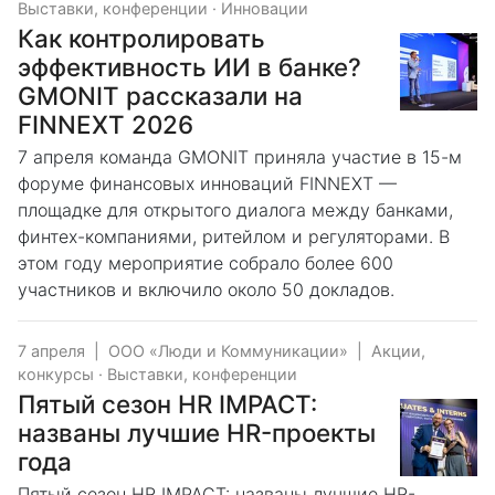
Выставки, конференции
·
Инновации
Как контролировать
эффективность ИИ в банке?
GMONIT рассказали на
FINNEXT 2026
7 апреля команда GMONIT приняла участие в 15-м
форуме финансовых инноваций FINNEXT —
площадке для открытого диалога между банками,
финтех-компаниями, ритейлом и регуляторами. В
этом году мероприятие собрало более 600
участников и включило около 50 докладов.
7 апреля
|
ООО «Люди и Коммуникации»
|
Акции,
конкурсы
·
Выставки, конференции
Пятый сезон HR IMPACT:
названы лучшие HR-проекты
года
Пятый сезон HR IMPACT: названы лучшие HR-