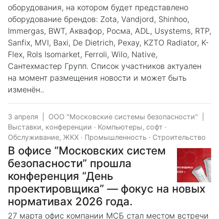
оборудования, на котором будет представлено
оборудование брендов: Zota, Vandjord, Shinhoo,
Immergas, BWT, Аквафор, Росма, ADL, Usystems, RTP,
Sanfix, MVI, Baxi, De Dietrich, Рехау, KZTO Radiator, K-
Flex, Rols Isomarket, Ferroli, Wilo, Native,
Сантехмастер Групп. Список участников актуален
на момент размещения новости и может быть
изменён..
3 апреля
|
ООО "Московские системы безопасности"
|
Выставки, конференции
·
Компьютеры, софт
·
Обслуживание, ЖКХ
·
Промышленность
·
Строительство
В офисе “Московских систем
безопасности” прошла
конференция “День
проектировщика” — фокус на новых
нормативах 2026 года.
27 марта офис компании МСБ стал местом встречи