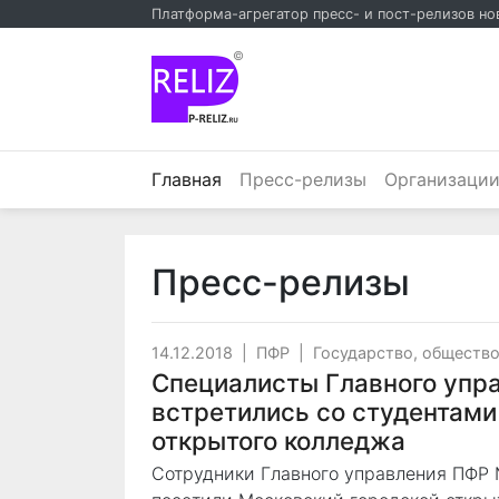
Платформа-агрегатор пресс- и пост-релизов но
©
(текущий)
Главная
Пресс-релизы
Организаци
Пресс-релизы
14.12.2018
|
ПФР
|
Государство, обществ
Специалисты Главного упр
встретились со студентами
открытого колледжа
Сотрудники Главного управления ПФР №