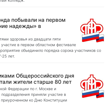
ытый колледж.
о
онда побывали на первом
ние надежды» в
ями здоровья из двадцати пяти
 участие в первом областном фестивале
роприятие объединило порядка сорока участников со
7-25 лет.
о
иками Общероссийского дня
тали жители старше 80 лет
кой Федерации по г. Москве и
е подразделения приняли участие в
 приуроченном ко Дню Конституции