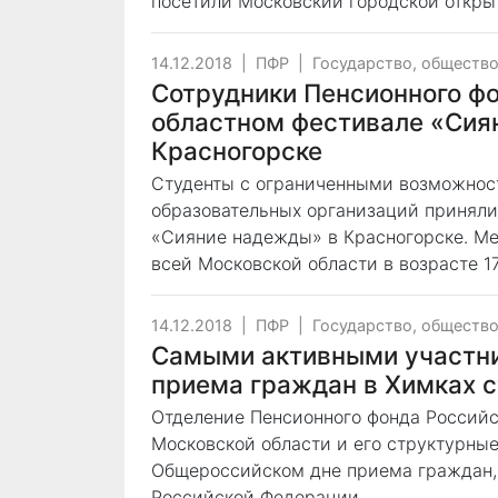
посетили Московский городской откр
14.12.2018
|
ПФР
|
Государство, обществ
Сотрудники Пенсионного ф
областном фестивале «Сия
Красногорске
Студенты с ограниченными возможност
образовательных организаций приняли
«Сияние надежды» в Красногорске. Ме
всей Московской области в возрасте 1
14.12.2018
|
ПФР
|
Государство, обществ
Самыми активными участн
приема граждан в Химках с
Отделение Пенсионного фонда Российс
Московской области и его структурны
Общероссийском дне приема граждан,
Российской Федерации.