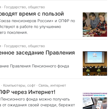
и
·
Государство, общество
водят время с пользой
Союза пенсионеров России» и ОПФР по
йствуют в работе по улучшению
его поколения.
и
·
Государство, общество
енное заседание Правления
ание Правления Пенсионного фонда
о
·
Компьютеры, софт
·
Связь, интернет
ПФР через Интернет!
 Пенсионного фонда можно получать
ов от ожидания своей очереди, бережет