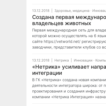
13.12.2018
|
Здоровье, медицина
·
Иннова
Создана первая междунаро
владельцев животных
Первая международная сеть для владе
которой можно осуществлять на 6 языка
сайте https://vetworld.net/ регистрир
заводчики, представители клубов со в
13.12.2018
|
Нетрика
|
Инновации
·
Компь
«Нетрика» усиливает напр
интеграции
В ГК «Нетрика» создана новая компан
деятельности интегратора широка: от 
проектирования и создания инфрастру
компании «Нетрика Интеграция» назн