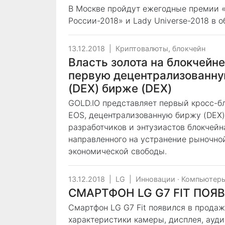
В Москве пройдут ежегодные премии «
России-2018» и Lady Universe-2018 в 
13.12.2018
|
Криптовалюты, блокчейн
Власть золота на блокчейне
первую децентрализованну
(DEX) бирже (DEX)
GOLD.IO представляет первый кросс-бло
EOS, децентрализованную биржу (DEX)
разработчиков и энтузиастов блокчейн
направленного на устранение рыночно
экономической свободы.
13.12.2018
|
LG
|
Инновации
·
Компьютеры
СМАРТФОН LG G7 FIT ПОЯ
Смартфон LG G7 Fit появился в продаж
характеристики камеры, дисплея, ауд