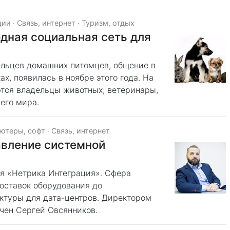
ции
·
Связь, интернет
·
Туризм, отдых
дная социальная сеть для
льцев домашних питомцев, общение в
х, появилась в ноябре этого года. На
уются владельцы животных, ветеринары,
сего мира.
ютеры, софт
·
Связь, интернет
авление системной
ия «Нетрика Интеграция». Сфера
поставок оборудования до
ктуры для дата-центров. Директором
ачен Сергей Овсянников.