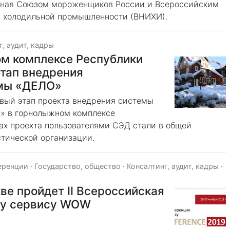
анная Союзом мороженщиков России и Всероссийским
м холодильной промышленности (ВНИХИ).
г, аудит, кадры
ом комплексе Республики
тап внедрения
емы «ДЕЛО»
вый этап проекта внедрения системы
О» в горнолыжном комплексе
ах проекта пользователями СЭД стали в общей
стической организации.
еренции
·
Государство, общество
·
Консалтинг, аудит, кадры
·
кве пройдет II Всероссийская
му сервису WOW