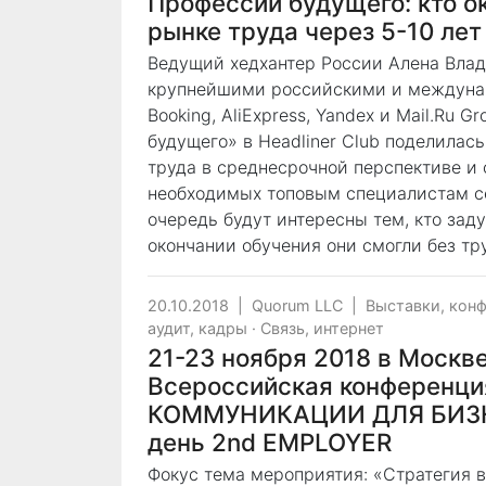
Профессии будущего: кто о
рынке труда через 5-10 лет
Ведущий хедхантер России Алена Вла
крупнейшими российскими и междунар
Booking, AliExpress, Yandex и Mail.Ru 
будущего» в Headliner Club поделилас
труда в среднесрочной перспективе и
необходимых топовым специалистам се
очередь будут интересны тем, кто заду
окончании обучения они смогли без тру
20.10.2018
|
Quorum LLC
|
Выставки, кон
аудит, кадры
·
Связь, интернет
21-23 ноября 2018 в Москве
Всероссийская конференц
КОММУНИКАЦИИ ДЛЯ БИЗНЕ
день 2nd EMPLOYER
Фокус тема мероприятия: «Стратегия 