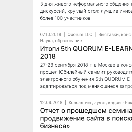
3 дня живого неформального общения 
дискуссий, круглый стол: лучшие инн
более 100 участников.
07.10.2018
|
Quorum LLC
|
Выставки, кон
Наука, образование
Итоги 5th QUORUM E-LEAR
2018
27-28 сентября 2018 г. в Москве в ко
прошел Юбилейный саммит руководите
электронного обучения 5th QUORUM E
адаптироваться под меняющиеся запро
12.09.2018
|
Консалтинг, аудит, кадры
·
Рек
Отчет о прошедшем семин
продвижение сайта в поиск
бизнеса»