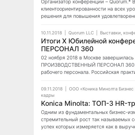
Организатор конференции – Quorum.* 
клиентоориентированности на всех уро
решения для повышения удовлетворенн
10.11.2018
|
Quorum LLC
|
Выставки, конф
Итоги X Юбилейной конф
ПЕРСОНАЛ 360
02 ноября 2018 в Москве завершилас
ПРОИЗВОДСТВЕННЫЙ ПЕРСОНАЛ 360: П
рабочего персонала. Российская практ
09.11.2018
|
ООО «Коника Минолта Бизнес
кадры
Konica Minolta: ТОП-3 HR-
Одним из фундаментальных бизнес-изм
стремительный рост так называемых с
успех которых измеряется как в выручк