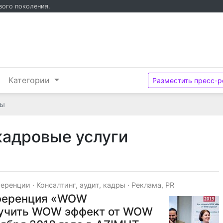
вого поколения.
и
Категории
Разместить пресс-р
ры
 кадровые услуги
ференции
·
Консалтинг, аудит, кадры
·
Реклама, PR
нференция «WOW
лучить WOW эффект от WOW