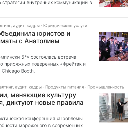
 стратегии внутренних коммуникаций в
лтинг, аудит, кадры
·
Юридические услуги
объединила юристов и
хматы с Анатолием
Кемпински 5*» состоялась встреча
о присяжных поверенных «Фрейтак и
 Chicago Booth.
алтинг, аудит, кадры
·
Продукты питания
·
Промышленность
гии, меняющие культуру
я, диктуют новые правила
актическая конференция «Проблемы
собности мороженого в современных