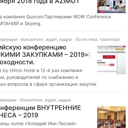
ября 2018 года в AZIMUT
а компания Quorum.Партнерами WOW Conference
ОМПАНИЙ и Skyeng.
ференции
·
Консалтинг, аудит, кадры
·
Логистика, транспорт
сийскую конференцию
КИМИ ЗАКУПКАМИ – 2019»:
оходности.
 by Hilton Hotel в 12-й раз компания
ам, руководителей по снабжению и
ых вопросов в сфере организации закупок.
ференции
·
Консалтинг, аудит, кадры
конференции ВНУТРЕННИЕ
ЕСА – 2019
еренц-холле «Холидей Инн Лесная»