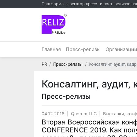
Платформа-агрегатор пресс- и пост-релизов но
©
Главная
Пресс-релизы
Организаци
Главная
PR
Пресс-релизы
Консалтинг, аудит, кад
Консалтинг, аудит,
Пресс-релизы
04.12.2018
|
Quorum LLC
|
Выставки, кон
Вторая Всероссийская ко
CONFERENCE 2019. Как по