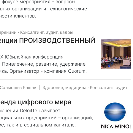
В фокусе мероприятия - вопросы
внях организации и технологические
ости клиентов.
еренции
·
Консалтинг, аудит, кадры
еренции ПРОИЗВОДСТВЕННЫЙ
ь X Юбилейная конференция
ривлечение, развитие, удержание
ика. Организатор - компания Quorum.
 Сольюшнз Раша»
|
Здоровье, медицина
·
Консалтинг, аудит,
тренда цифрового мира
енений Deloitte называет
оциальных предприятий – организаций,
е, так и в социальном капитале.