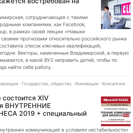
кажется востребован на
димирская, сотрудничающая с такими
одными компаниями, как Facebook,
Group, в рамках своей лекции «Навыки
ь своими прогнозами относительно российского рынка
 составила список ключевых квалификаций,
годня. Векторы, намеченные Владимирской, в первую
мывается, в какой ВУЗ направить детей, чтобы по
да найти себе работу.
ференции
·
Государство, общество
·
Инновации
·
Консалтинг,
 состоится XIV
ия ВНУТРЕННИЕ
СА 2019 + специальный
внутренних коммуникаций в условиях нестабильности»