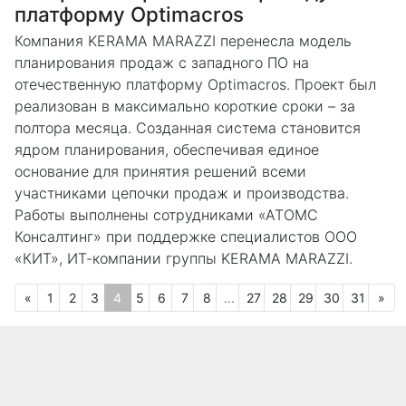
платформу Optimacros
Компания KERAMA MARAZZI перенесла модель
планирования продаж с западного ПО на
отечественную платформу Optimacros. Проект был
реализован в максимально короткие сроки – за
полтора месяца. Созданная система становится
ядром планирования, обеспечивая единое
основание для принятия решений всеми
участниками цепочки продаж и производства.
Работы выполнены сотрудниками «АТОМС
Консалтинг» при поддержке специалистов ООО
«КИТ», ИТ-компании группы KERAMA MARAZZI.
Предыдущая
(текущая)
Сл
«
1
2
3
4
5
6
7
8
...
27
28
29
30
31
»