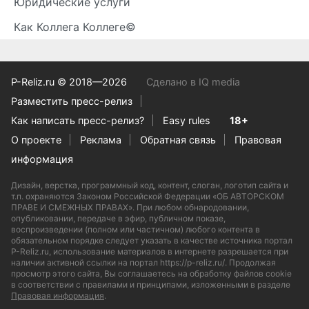
Юридические услуги
Как Коллега Коллеге©
P-Reliz.ru © 2018—2026
Сделано в IQ media
Разместить пресс-релиз
Как написать пресс-релиз?
Easy rules
18+
О проекте
Реклама
Обратная связь
Правовая
информация
Дизайн, верстка, программный код, контент, слоган, логотип сайта и
т.п. охраняются Законом Российской Федерации «ОБ АВТОРСКОМ
ПРАВЕ И СМЕЖНЫХ ПРАВАХ». При любом обнародовании,
опубликовании, передаче в эфир, публичном показе,
воспроизведении (полном или частичном) любого контента в
обязательном порядке следует указать в качестве источника портал
P-Reliz.ru, использование материалов в интернете разрешается при
наличии активной ссылки на портал https://p-reliz.ru/. Продолжая
просмотр этого сайта, Вы соглашаетесь на обработку файлов cookie
в соответствии с правилами и принципами, изложенными в разделе
Правовая информация
.