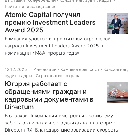
Выставки, конференции
·
Консалтинг, аудит, кадры
·
Рейтинги, исследования
Atomic Capital получил
премию Investment Leaders
Award 2025
Компания удостоена престижной отраслевой
награды Investment Leaders Award 2025 в
номинации «M&A-прорыв года».
12.12.2025
|
Инновации
·
Компьютеры, софт
·
Консалтинг,
аудит, кадры
·
Страхование, охрана
Югория работает с
обращениями граждан и
кадровыми документами в
Directum
В страховой компании выстроили экосистему
заботы о клиентах и сотрудниках на платформе
Directum RX. Благодаря цифровизации скорость