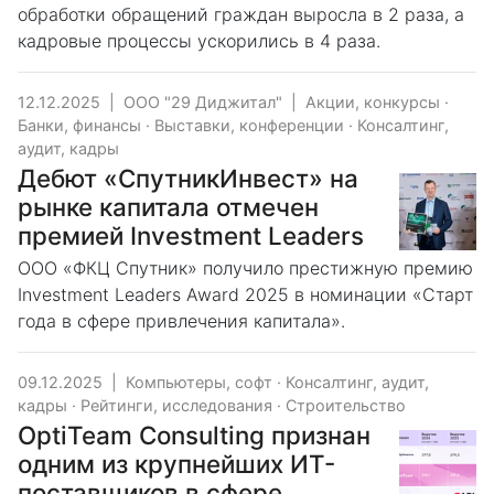
обработки обращений граждан выросла в 2 раза, а
кадровые процессы ускорились в 4 раза.
12.12.2025
|
ООО "29 Диджитал"
|
Акции, конкурсы
·
Банки, финансы
·
Выставки, конференции
·
Консалтинг,
аудит, кадры
Дебют «СпутникИнвест» на
рынке капитала отмечен
премией Investment Leaders
ООО «ФКЦ Спутник» получило престижную премию
Investment Leaders Award 2025 в номинации «Старт
года в сфере привлечения капитала».
09.12.2025
|
Компьютеры, софт
·
Консалтинг, аудит,
кадры
·
Рейтинги, исследования
·
Строительство
OptiTeam Consulting признан
одним из крупнейших ИТ-
поставщиков в сфере