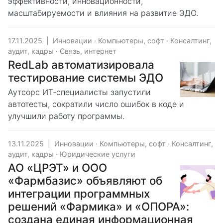
эффективности, инновационности,
масштабируемости и влияния на развитие ЭДО.
17.11.2025
|
Инновации
·
Компьютеры, софт
·
Консалтинг,
аудит, кадры
·
Связь, интернет
RedLab автоматизировала
тестирование системы ЭДО
Аутсорс ИТ-специалисты запустили
автотесты, сократили число ошибок в коде и
улучшили работу программы.
13.11.2025
|
Инновации
·
Компьютеры, софт
·
Консалтинг,
аудит, кадры
·
Юридические услуги
АО «ЦРЭТ» и ООО
«Фармбазис» объявляют об
интеграции программных
решений «Фармика» и «ОПОРА»:
создана единая информационная