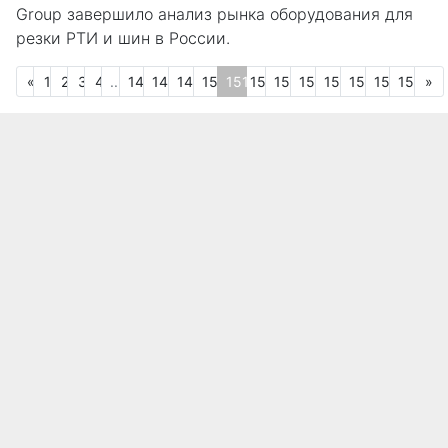
Group завершило анализ рынка оборудования для
резки РТИ и шин в России.
Предыдущая
С
«
1
2
3
4
...
147
148
149
150
151
152
153
154
155
156
157
158
»
(текущая)