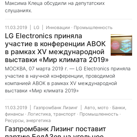
Максима Клеца обсудили на депутатских
слушаниях.
11.03.2019
|
LG
|
Инновации
·
Промышленность
LG Electronics приняла
участие в конференции АВОК
в рамках XV международной
выставки «Мир климата 2019»
МОСКВА, 07 марта 2019 г. — LG Electronics приняла
участие в научной конференции, проводимой
компанией АВОК в рамках XV международной
выставки «Мир климата 2019»
11.03.2019
|
Газпромбанк Лизинг
|
Авто, мото
·
Банки,
финансы
·
Логистика, транспорт
·
Промышленность
·
Ресурсы, энергетика
Газпромбанк Лизинг поставит
партию БелАЗов на угольное