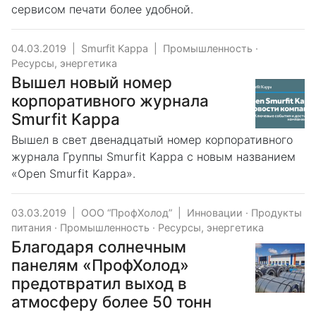
сервисом печати более удобной.
04.03.2019
|
Smurfit Kappa
|
Промышленность
·
Ресурсы, энергетика
Вышел новый номер
корпоративного журнала
Smurfit Kappa
Вышел в свет двенадцатый номер корпоративного
журнала Группы Smurfit Kappa с новым названием
«Open Smurfit Kappa».
03.03.2019
|
ООО “ПрофХолод”
|
Инновации
·
Продукты
питания
·
Промышленность
·
Ресурсы, энергетика
Благодаря солнечным
панелям «ПрофХолод»
предотвратил выход в
атмосферу более 50 тонн