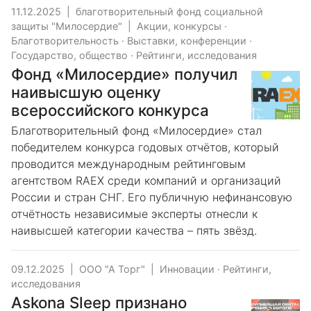
11.12.2025
|
благотворительный фонд социальной
защиты "Милосердие"
|
Акции, конкурсы
·
Благотворительность
·
Выставки, конференции
·
Государство, общество
·
Рейтинги, исследования
Фонд «Милосердие» получил
наивысшую оценку
всероссийского конкурса
Благотворительный фонд «Милосердие» стал
победителем конкурса годовых отчётов, который
проводится международным рейтинговым
агентством RAEX среди компаний и организаций
России и стран СНГ. Его публичную нефинансовую
отчётность независимые эксперты отнесли к
наивысшей категории качества – пять звёзд.
09.12.2025
|
ООО "А Торг"
|
Инновации
·
Рейтинги,
исследования
Askona Sleep признано