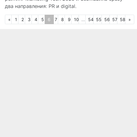
два направления: PR и digital.
Предыдущая
(текущая)
Сл
«
1
2
3
4
5
6
7
8
9
10
...
54
55
56
57
58
»