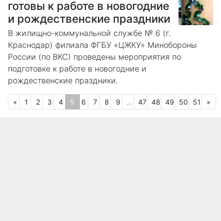
готовы к работе в новогодние
и рождественские праздники
В жилищно-коммунальной службе № 6 (г.
Краснодар) филиала ФГБУ «ЦЖКУ» Минобороны
России (по ВКС) проведены мероприятия по
подготовке к работе в новогодние и
рождественские праздники.
Предыдущая
(текущая)
Сл
«
1
2
3
4
5
6
7
8
9
...
47
48
49
50
51
»