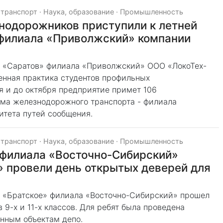
 транспорт
·
Наука, образование
·
Промышленность
нодорожников приступили к летней
 филиала «Приволжский» компании
) «Саратов» филиала «Приволжский» ООО «ЛокоТех-
енная практика студентов профильных
я и до октября предприятие примет 106
ума железнодорожного транспорта - филиала
итета путей сообщения.
 транспорт
·
Наука, образование
·
Промышленность
 филиала «Восточно-Сибирский»
 провели день открытых деверей для
) «Братское» филиала «Восточно-Сибирский» прошел
9-х и 11-х классов. Для ребят была проведена
нным объектам депо.