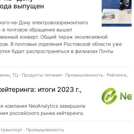
вода выпущен
ского-на-Дону электровозоремонтного
 в почтовое обращение вышел
ванный конверт. Общий тираж эксклюзивной
ов. В почтовые отделения Ростовской области уже
ртия будет распространяться в филиалах Почты
зины, ТЦ
·
Продукты питания
·
Промышленность
·
Рейтинги,
йтеринга: итоги 2023 г.,
я компания NeoAnalytics завершила
ния российского рынка кейтеринга.
 транспорт
·
Промышленность