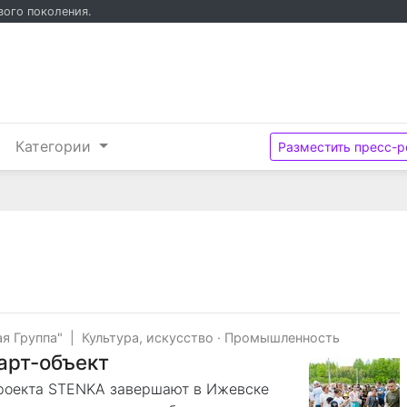
вого поколения.
и
Категории
Разместить пресс-р
я Группа"
|
Культура, искусство
·
Промышленность
арт-объект
проекта STENKA завершают в Ижевске