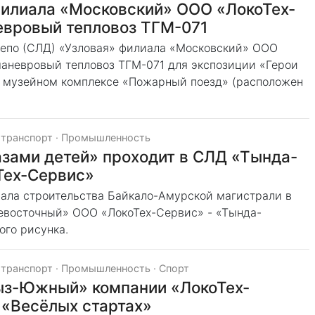
филиала «Московский» ООО «ЛокоТех-
евровый тепловоз ТГМ-071
депо (СЛД) «Узловая» филиала «Московский» ООО
аневровый тепловоз ТГМ-071 для экспозиции «Герои
 в музейном комплексе «Пожарный поезд» (расположен
 транспорт
·
Промышленность
зами детей» проходит в СЛД «Тында-
Тех-Сервис»
чала строительства Байкало-Амурской магистрали в
евосточный» ООО «ЛокоТех-Сервис» - «Тында-
ого рисунка.
 транспорт
·
Промышленность
·
Спорт
ыз-Южный» компании «ЛокоТех-
 «Весёлых стартах»