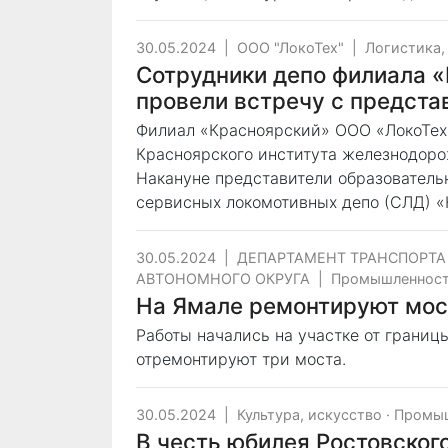
30.05.2024
|
ООО "ЛокоТех"
|
Логистика,
Сотрудники депо филиала 
провели встречу с предст
Филиал «Красноярский» ООО «ЛокоТех
Красноярского института железнодоро
Накануне представители образователь
сервисных локомотивных депо (СЛД) «
30.05.2024
|
ДЕПАРТАМЕНТ ТРАНСПОРТА
АВТОНОМНОГО ОКРУГА
|
Промышленнос
На Ямале ремонтируют мос
Работы начались на участке от границы
отремонтируют три моста.
30.05.2024
|
Культура, искусство
·
Промы
В честь юбилея Ростовског