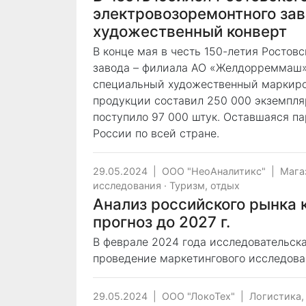
электровозоремонтного за
художественный конверт
В конце мая в честь 150-летия Ростов
завода – филиала АО «Желдорреммаш»
специальный художественный маркиро
продукции составил 250 000 экземпляр
поступило 97 000 штук. Оставшаяся па
России по всей стране.
29.05.2024
|
ООО "НеоАналитикс"
|
Мага
исследования
·
Туризм, отдых
Анализ российского рынка ке
прогноз до 2027 г.
В феврале 2024 года исследовательска
проведение маркетингового исследова
29.05.2024
|
ООО "ЛокоТех"
|
Логистика,