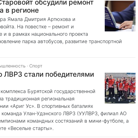
Старовойт обсудили ремонт
а в регионе
ора Ямала Дмитрия Артюхова и
ойта. На повестке – ремонт и
е и в рамках национального проекта
новление парка автобусов, развитие транспортной
ышленность
·
Спорт
о ЛВРЗ стали победителями
 комплекса Бурятской государственной
ла традиционная региональная
ии «Ариг Ус». В спортивных баталиях
и команда Улан-Удэнского ЛВРЗ (УУЛВРЗ, филиал АО
мпионами командных состязаний в мини-футболе, а
те «Веселые старты».