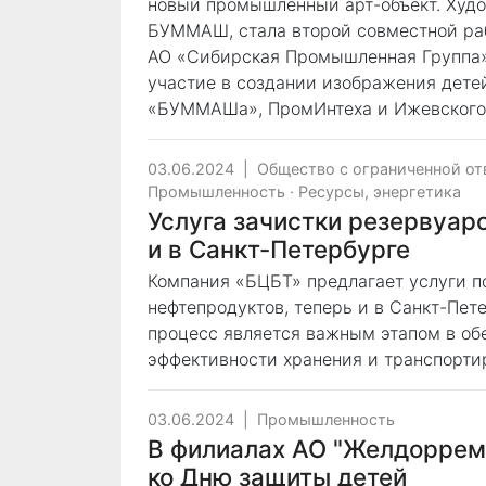
новый промышленный арт-объект. Худо
БУММАШ, стала второй совместной раб
АО «Сибирская Промышленная Группа»
участие в создании изображения дете
«БУММАШа», ПромИнтеха и Ижевского 
03.06.2024
|
Общество с ограниченной от
Промышленность
·
Ресурсы, энергетика
Услуга зачистки резервуар
и в Санкт-Петербурге
Компания «БЦБТ» предлагает услуги по
нефтепродуктов, теперь и в Санкт-Пет
процесс является важным этапом в об
эффективности хранения и транспорти
03.06.2024
|
Промышленность
В филиалах АО "Желдорре
ко Дню защиты детей