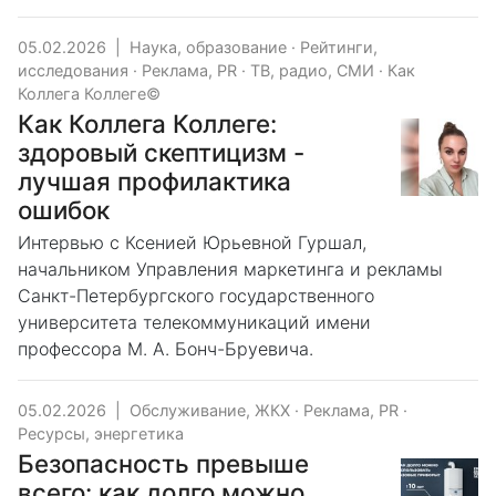
05.02.2026
|
Наука, образование
·
Рейтинги,
исследования
·
Реклама, PR
·
ТВ, радио, СМИ
·
Как
Коллега Коллеге©
Как Коллега Коллеге:
здоровый скептицизм -
лучшая профилактика
ошибок
Интервью с Ксенией Юрьевной Гуршал,
начальником Управления маркетинга и рекламы
Санкт-Петербургского государственного
университета телекоммуникаций имени
профессора М. А. Бонч-Бруевича.
05.02.2026
|
Обслуживание, ЖКХ
·
Реклама, PR
·
Ресурсы, энергетика
Безопасность превыше
всего: как долго можно