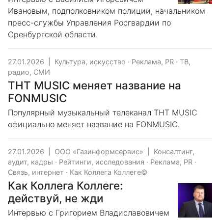
Ивановым, подполковником полиции, начальником
пресс-службы Управления Росгвардии по
Оренбургской области.
27.01.2026
|
Культура, искусство
·
Реклама, PR
·
ТВ,
радио, СМИ
ТНТ MUSIC меняет название на
FONMUSIC
Популярный музыкальный телеканал ТНТ MUSIC
официально меняет название на FONMUSIC.
27.01.2026
|
ООО «Газинформсервис»
|
Консалтинг,
аудит, кадры
·
Рейтинги, исследования
·
Реклама, PR
·
Связь, интернет
·
Как Коллега Коллеге©
Как Коллега Коллеге:
действуй, не жди
Интервью с Григорием Владиславовичем