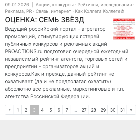
09.01.2026
|
Акции, конкурсы
·
Рейтинги, исследования
·
Реклама, PR
·
Связь, интернет
·
Как Коллега Коллеге©
ОЦЕНКА: СЕМЬ ЗВЁЗД
Ведущий российский портал - агрегатор
промоакций, стимулирующих лотерей,
публичных конкурсов и рекламных акций
PROACTIONS.ru подготовил очередной ежегодный
независимый рейтинг агентств, торговых сетей и
предприятий - организаторов акций и
конкурсов.Как и прежде, данный рейтинг не
охватывает (да и не предполагал охватить)
абсолютно все рекламные, маркетинговые и т.п.
агентства Российской Федерации.
Предыдущая
(текущая)
Сл
«
1
2
3
4
5
6
7
...
27
28
29
30
31
»