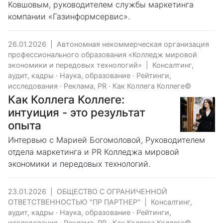
Ковшовым, руководителем службы маркетинга
компании «Газинформсервис».
26.01.2026
|
Автономная некоммерческая организация
профессионального образования «Колледж мировой
экономики и передовых технологий»
|
Консалтинг,
аудит, кадры
·
Наука, образование
·
Рейтинги,
исследования
·
Реклама, PR
·
Как Коллега Коллеге©
Как Коллега Коллеге:
интуиция - это результат
опыта
Интервью с Марией Богомоловой, Руководителем
отдела маркетинга и PR Колледжа мировой
экономики и передовых технологий.
23.01.2026
|
ОБЩЕСТВО С ОГРАНИЧЕННОЙ
ОТВЕТСТВЕННОСТЬЮ "ПР ПАРТНЕР"
|
Консалтинг,
аудит, кадры
·
Наука, образование
·
Рейтинги,
исследования
·
Реклама, PR
·
Как Коллега Коллеге©