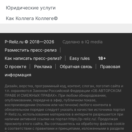
Юридические услуги
Как Коллега Коллеге©
P-Reliz.ru © 2018—2026
Сделано в IQ media
Разместить пресс-релиз
Как написать пресс-релиз?
Easy rules
18+
О проекте
Реклама
Обратная связь
Правовая
информация
Дизайн, верстка, программный код, контент, слоган, логотип сайта и
т.п. охраняются Законом Российской Федерации «ОБ АВТОРСКОМ
ПРАВЕ И СМЕЖНЫХ ПРАВАХ». При любом обнародовании,
опубликовании, передаче в эфир, публичном показе,
воспроизведении (полном или частичном) любого контента в
обязательном порядке следует указать в качестве источника портал
P-Reliz.ru, использование материалов в интернете разрешается при
наличии активной ссылки на портал https://p-reliz.ru/. Продолжая
просмотр этого сайта, Вы соглашаетесь на обработку файлов cookie
в соответствии с правилами и принципами, изложенными в разделе