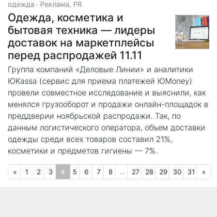
одежда
·
Реклама, PR
Одежда, косметика и
бытовая техника — лидеры
доставок на маркетплейсы
перед распродажей 11.11
Группа компаний «Деловые Линии» и аналитики
ЮKassa (сервис для приема платежей ЮMoney)
провели совместное исследование и выяснили, как
менялся грузооборот и продажи онлайн-площадок в
преддверии ноябрьской распродажи. Так, по
данным логистического оператора, объем доставки
одежды среди всех товаров составил 21%,
косметики и предметов гигиены — 7%.
Предыдущая
(текущая)
Сл
«
1
2
3
4
5
6
7
8
...
27
28
29
30
31
»