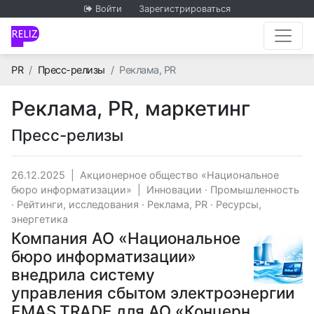
Войти
Зарегистрироваться
Главная
PR
Пресс-релизы
Реклама, PR
Реклама, PR, маркетинг
Пресс-релизы
26.12.2025
|
Акционерное общество «Национальное
бюро информатизации»
|
Инновации
·
Промышленность
·
Рейтинги, исследования
·
Реклама, PR
·
Ресурсы,
энергетика
Компания АО «Национальное
бюро информатизации»
внедрила систему
управления сбытом электроэнергии
ЕMAS.TRADE для АО «Концерн