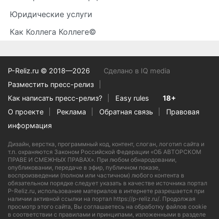
Юридические услуги
Как Коллега Коллеге©
P-Reliz.ru © 2018—2026
Сделано в IQ media
Разместить пресс-релиз
Как написать пресс-релиз?
Easy rules
18+
О проекте
Реклама
Обратная связь
Правовая
информация
Дизайн, верстка, программный код, контент, слоган, логотип сайта и
т.п. охраняются Законом Российской Федерации «ОБ АВТОРСКОМ
ПРАВЕ И СМЕЖНЫХ ПРАВАХ». При любом обнародовании,
опубликовании, передаче в эфир, публичном показе,
воспроизведении (полном или частичном) любого контента в
обязательном порядке следует указать в качестве источника портал
P-Reliz.ru, использование материалов в интернете разрешается при
наличии активной ссылки на портал https://p-reliz.ru/. Продолжая
просмотр этого сайта, Вы соглашаетесь на обработку файлов cookie
в соответствии с правилами и принципами, изложенными в разделе