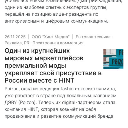
усилилась новым назначением. Дмитрий Федюшин,
один из наиболее опытных экспертов группы,
перешёл на позицию вице-президента по
антикризисным и цифровым коммуникациям.
26.11.2025
|
ООО "Хинт Медиа"
|
Бытовая техника
·
Реклама, PR
·
Электронная коммерция
Один из крупнейших
мировых маркетплейсов
премиальной моды
укрепляет своё присутствие в
России вместе с HINT
Poizon, одна из ведущих fashion-экосистем мира,
уже работает в стране под локальным названием
ДЭВУ (Poizon). Теперь их digital-партнером стала
компания HINT, которая возьмёт на себя
продвижение и развитие коммуникаций бренда.