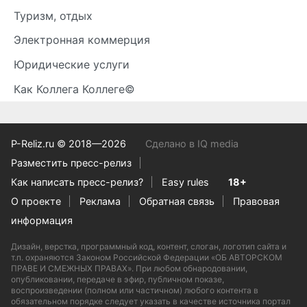
Туризм, отдых
Электронная коммерция
Юридические услуги
Как Коллега Коллеге©
P-Reliz.ru © 2018—2026
Сделано в IQ media
Разместить пресс-релиз
Как написать пресс-релиз?
Easy rules
18+
О проекте
Реклама
Обратная связь
Правовая
информация
Дизайн, верстка, программный код, контент, слоган, логотип сайта и
т.п. охраняются Законом Российской Федерации «ОБ АВТОРСКОМ
ПРАВЕ И СМЕЖНЫХ ПРАВАХ». При любом обнародовании,
опубликовании, передаче в эфир, публичном показе,
воспроизведении (полном или частичном) любого контента в
обязательном порядке следует указать в качестве источника портал