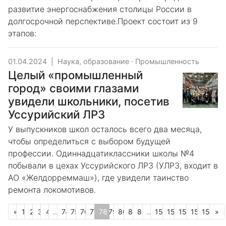
развитие энергоснабжения столицы России в
долгосрочной перспективе.Проект состоит из 9
этапов:
01.04.2024
|
Наука, образование
·
Промышленность
Целый «промышленный
город» своими глазами
увидели школьники, посетив
Уссурийский ЛРЗ
У выпускников школ осталось всего два месяца,
чтобы определиться с выбором будущей
профессии. Одиннадцатиклассники школы №4
побывали в цехах Уссурийского ЛРЗ (УЛРЗ, входит в
АО «Желдорреммаш»), где увидели таинство
ремонта локомотивов.
Предыдущая
С
«
1
2
3
4
...
74
75
76
77
78
79
80
81
82
...
154
155
156
157
158
»
(текущая)