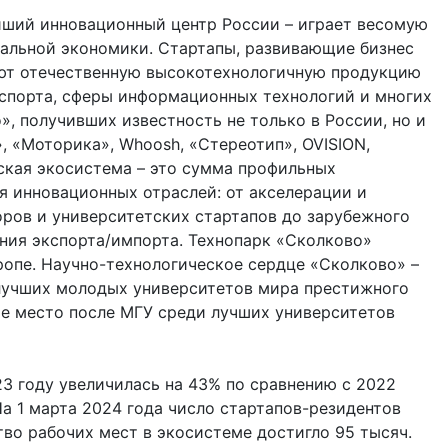
ейший инновационный центр России – играет весомую
нальной экономики. Стартапы, развивающие бизнес
ют отечественную высокотехнологичную продукцию
спорта, сферы информационных технологий и многих
», получивших известность не только в России, но и
», «Моторика», Whoosh, «Стереотип», OVISION,
ская экосистема – это сумма профильных
я инновационных отраслей: от акселерации и
ров и университетских стартапов до зарубежного
ния экспорта/импорта. Технопарк «Сколково»
ропе. Научно-технологическое сердце «Сколково» –
 лучших молодых университетов мира престижного
рое место после МГУ среди лучших университетов
3 году увеличилась на 43% по сравнению с 2022
На 1 марта 2024 года число стартапов-резидентов
во рабочих мест в экосистеме достигло 95 тысяч.