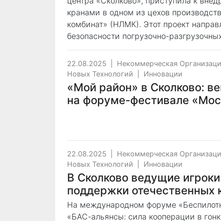
центра «Сколково», приступила к вне
кранами в одном из цехов производст
комбинат» (НЛМК). Этот проект напра
безопасности погрузочно-разгрузочны
22.08.2025
|
Некоммерческая Организаци
Новых Технологий
|
Инновации
«Мой район» в Сколково: в
на форуме-фестивале «Мос
22.08.2025
|
Некоммерческая Организаци
Новых Технологий
|
Инновации
В Сколково ведущие игрок
поддержки отечественных 
На международном форуме «Беспилотн
«БАС-альянсы: сила кооперации в гон