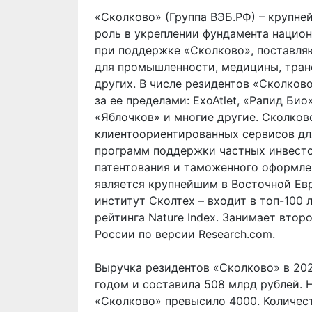
«Сколково» (Группа ВЭБ.РФ) – крупн
роль в укреплении фундамента нацио
при поддержке «Сколково», поставля
для промышленности, медицины, тран
других. В числе резидентов «Сколково
за ее пределами: ExoAtlet, «Рапид Био
«Яблочков» и многие другие. Сколков
клиентоориентированных сервисов дл
программ поддержки частных инвесто
патентования и таможенного оформле
является крупнейшим в Восточной Ев
институт Сколтех – входит в топ-100
рейтинга Nature Index. Занимает вто
России по версии Research.com.
Выручка резидентов «Сколково» в 202
годом и составила 508 млрд рублей. 
«Сколково» превысило 4000. Количест